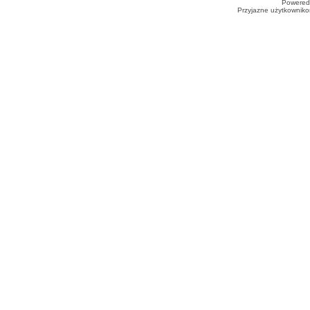
Powered
Przyjazne użytkowniko