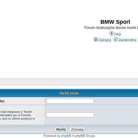
BMW Sport
Forum dyskusyjne fanów mark
FAQ
Zaloguj
Zarejestruj
Wyślij hasło
ka:
-mail związany z Twoim
zmieniałeś go w Panelu
 jest to adres podany w
Powered by
phpBB
© phpBB Group