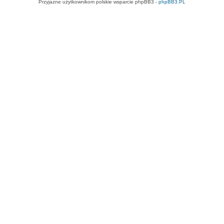
Przyjazne użytkownikom polskie wsparcie phpBB3 -
phpBB3.PL