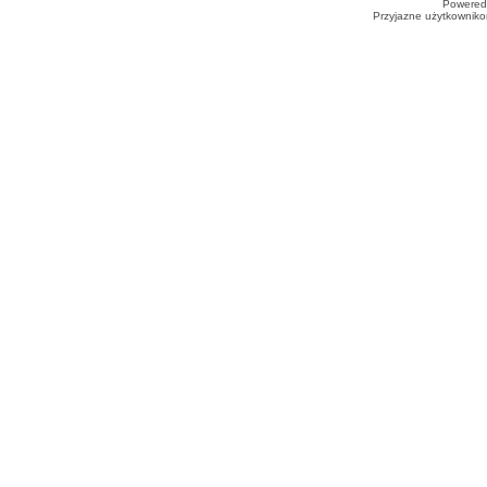
Powered
Przyjazne użytkowniko