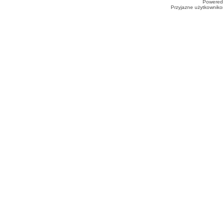
Powered
Przyjazne użytkowniko