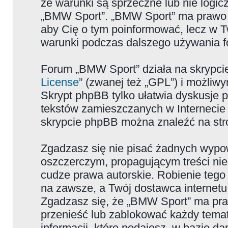
że warunki są sprzeczne lub nie logicz
„BMW Sport”. „BMW Sport” ma prawo zm
aby Cię o tym poinformować, lecz w T
warunki podczas dalszego używania 
Forum „BMW Sport” działa na skrypcie
License
” (zwanej też „GPL”) i możliw
Skrypt phpBB tylko ułatwia dyskusje pr
tekstów zamieszczanych w Internecie 
skrypcie phpBB można znaleźć na str
Zgadzasz się nie pisać żadnych wypow
oszczerczym, propagującym treści ni
cudze prawa autorskie. Robienie te
na zawsze, a Twój dostawca internet
Zgadzasz się, że „BMW Sport” ma pra
przenieść lub zablokować każdy temat
informacji, które podajesz, w bazie 