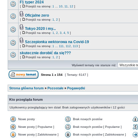
F1 typer 2024
[
Przejdź na stronę:
1
...
10
,
11
,
12
]
Oficjalne zero
[
Przejdź na stronę:
1
,
2
]
Tokyo 2020 i my...
[
Przejdź na stronę:
1
,
2
,
3
,
4
,
5
]
Szczepionka wektorowa na Covid-19
[
Przejdź na stronę:
1
...
111
,
112
,
113
]
skutecznie dorobić da się???
[
Przejdź na stronę:
1
,
2
]
Wyświetl tematy nie starsze niż:
Strona
1
z
154
[ Tematy: 6147 ]
Strona główna forum
»
Pozostałe
»
Pogawędki
Kto przegląda forum
Użytkownicy przeglądający ten dział: Brak zalogowanych użytkowników i 12 gości
Nowe posty
Brak nowych postów
Nowe posty [ Popularne ]
Brak nowych postów [ Popularne ]
Nowe posty [ Zablokowane ]
Brak nowych postów [ Zablokowane ]