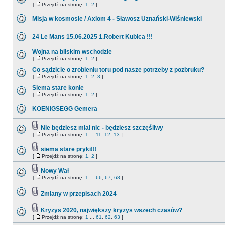
[
Przejdź na stronę:
1
,
2
]
Misja w kosmosie / Axiom 4 - Sławosz Uznański-Wiśniewski
24 Le Mans 15.06.2025 1.Robert Kubica !!!
Wojna na bliskim wschodzie
[
Przejdź na stronę:
1
,
2
]
Co sądzicie o zrobieniu toru pod nasze potrzeby z pozbruku?
[
Przejdź na stronę:
1
,
2
,
3
]
Siema stare konie
[
Przejdź na stronę:
1
,
2
]
KOENIGSEGG Gemera
Nie będziesz miał nic - będziesz szczęśliwy
[
Przejdź na stronę:
1
...
11
,
12
,
13
]
siema stare pryki!!!
[
Przejdź na stronę:
1
,
2
]
Nowy Wał
[
Przejdź na stronę:
1
...
66
,
67
,
68
]
Zmiany w przepisach 2024
Kryzys 2020, największy kryzys wszech czasów?
[
Przejdź na stronę:
1
...
61
,
62
,
63
]