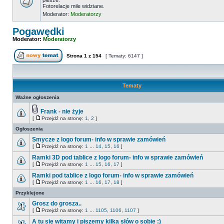
piesze.
Fotorelacje mile widziane.
Moderator:
Moderatorzy
Pogawędki
Moderator:
Moderatorzy
Strona
1
z
154
[ Tematy: 6147 ]
Tematy
Ważne ogłoszenia
Frank - nie żyje
[
Przejdź na stronę:
1
,
2
]
Ogłoszenia
Smycze z logo forum- info w sprawie zamówień
[
Przejdź na stronę:
1
...
14
,
15
,
16
]
Ramki 3D pod tablice z logo forum- info w sprawie zamówień
[
Przejdź na stronę:
1
...
15
,
16
,
17
]
Ramki pod tablice z logo forum- info w sprawie zamówień
[
Przejdź na stronę:
1
...
16
,
17
,
18
]
Przyklejone
Grosz do grosza..
[
Przejdź na stronę:
1
...
1105
,
1106
,
1107
]
A tu się witamy i piszemy kilka słów o sobie :)