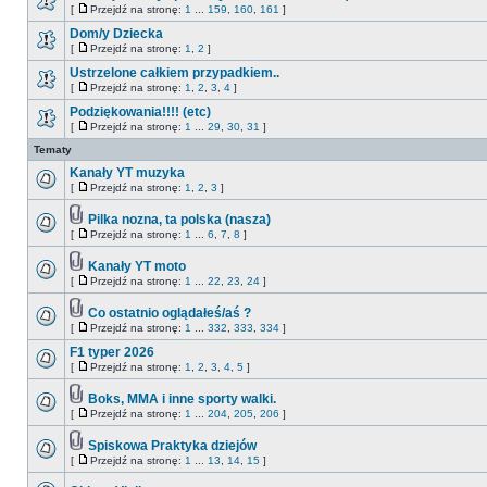
[
Przejdź na stronę:
1
...
159
,
160
,
161
]
Dom/y Dziecka
[
Przejdź na stronę:
1
,
2
]
Ustrzelone całkiem przypadkiem..
[
Przejdź na stronę:
1
,
2
,
3
,
4
]
Podziękowania!!!! (etc)
[
Przejdź na stronę:
1
...
29
,
30
,
31
]
Tematy
Kanały YT muzyka
[
Przejdź na stronę:
1
,
2
,
3
]
Pilka nozna, ta polska (nasza)
[
Przejdź na stronę:
1
...
6
,
7
,
8
]
Kanały YT moto
[
Przejdź na stronę:
1
...
22
,
23
,
24
]
Co ostatnio oglądałeś/aś ?
[
Przejdź na stronę:
1
...
332
,
333
,
334
]
F1 typer 2026
[
Przejdź na stronę:
1
,
2
,
3
,
4
,
5
]
Boks, MMA i inne sporty walki.
[
Przejdź na stronę:
1
...
204
,
205
,
206
]
Spiskowa Praktyka dziejów
[
Przejdź na stronę:
1
...
13
,
14
,
15
]