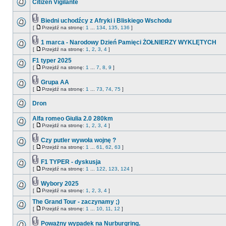
Citizen Vigilante
Biedni uchodźcy z Afryki i Bliskiego Wschodu
[
Przejdź na stronę:
1
...
134
,
135
,
136
]
1 marca - Narodowy Dzień Pamięci ŻOŁNIERZY WYKLĘTYCH
[
Przejdź na stronę:
1
,
2
,
3
,
4
]
F1 typer 2025
[
Przejdź na stronę:
1
...
7
,
8
,
9
]
Grupa AA
[
Przejdź na stronę:
1
...
73
,
74
,
75
]
Dron
Alfa romeo Giulia 2.0 280km
[
Przejdź na stronę:
1
,
2
,
3
,
4
]
Czy putler wywoła wojnę ?
[
Przejdź na stronę:
1
...
61
,
62
,
63
]
F1 TYPER - dyskusja
[
Przejdź na stronę:
1
...
122
,
123
,
124
]
Wybory 2025
[
Przejdź na stronę:
1
,
2
,
3
,
4
]
The Grand Tour - zaczynamy ;)
[
Przejdź na stronę:
1
...
10
,
11
,
12
]
Poważny wypadek na Nurburgring.