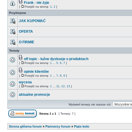
Frank - nie żyje
[
Przejdź na stronę:
1
,
2
]
Przyklejone
JAK KUPOWAĆ
OFERTA
O FIRMIE
Tematy
off topic - luźne dyskusje o produktach
[
Przejdź na stronę:
1
...
5
,
6
,
7
]
opinie klientów
[
Przejdź na stronę:
1
...
7
,
8
,
9
]
wycena
[
Przejdź na stronę:
1
...
11
,
12
,
13
]
aktualne promocje
Wyświetl tematy nie starsze niż:
Strona
1
z
1
[ Tematy: 7 ]
Strona główna forum
»
Partnerzy forum
»
Piąte koło