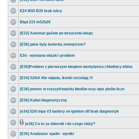
E24 M30 B35 brak iskry
Błąd 215 m52b28
[E32] Automat gaśnie po wrzuceniu biegu
[E36] jakie były lusterka zewnętrzne?
E34 - wymiana wiazki i problem
[E36]Problem z pierwszym biegiem wentylatora chłodnicy-klima
[E34] 520iA Nie odpala, ikonki strzelają !!!
[E36] pomoc w rozszyfrowaniu błedów oraz opis pinów liczn
[E36] Kabel diagnostyczny
[e34] 520i inpa V3 battery on ignition off brak diagnostyk
[e36] Co to za zbiornik i do czego słóży?
[E36] Analizator spalin - wyniki