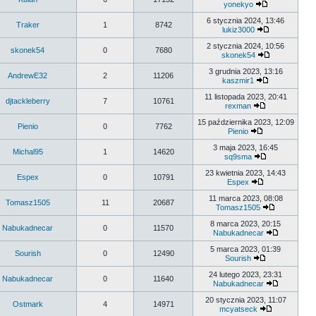
yonekyo
6 stycznia 2024, 13:46
Traker
1
8742
lukiz3000
2 stycznia 2024, 10:56
skonek54
0
7680
skonek54
3 grudnia 2023, 13:16
AndrewE32
2
11206
kaszmir1
11 listopada 2023, 20:41
djtackleberry
7
10761
rexman
15 października 2023, 12:09
Pienio
0
7762
Pienio
3 maja 2023, 16:45
Michal95
1
14620
sq9sma
23 kwietnia 2023, 14:43
Espex
0
10791
Espex
11 marca 2023, 08:08
Tomasz1505
11
20687
Tomasz1505
8 marca 2023, 20:15
Nabukadnecar
0
11570
Nabukadnecar
5 marca 2023, 01:39
Sourish
0
12490
Sourish
24 lutego 2023, 23:31
Nabukadnecar
0
11640
Nabukadnecar
20 stycznia 2023, 11:07
Ostmark
4
14971
mcyatseck