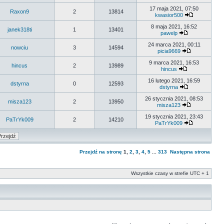
17 maja 2021, 07:50
Raxon9
2
13814
kwasior500
8 maja 2021, 16:52
janek318ti
1
13401
pawelp
24 marca 2021, 00:11
nowciu
3
14594
picia9669
9 marca 2021, 16:53
hincus
2
13989
hincus
16 lutego 2021, 16:59
dstyrna
0
12593
dstyrna
26 stycznia 2021, 08:53
misza123
2
13950
misza123
19 stycznia 2021, 23:43
PaTrYk009
2
14210
PaTrYk009
Przejdź na stronę
1
,
2
,
3
,
4
,
5
...
313
Następna strona
Wszystkie czasy w strefie UTC + 1