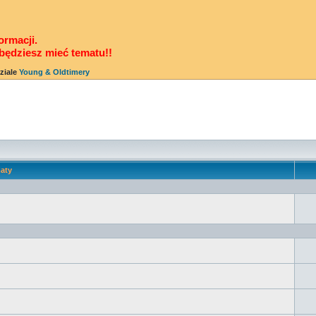
ormacji.
będziesz mieć tematu!!
ziale
Young & Oldtimery
aty