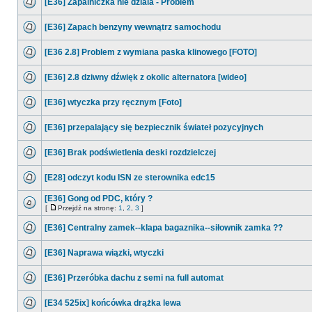
[E36] Zapalniczka nie dziala - Problem
[E36] Zapach benzyny wewnątrz samochodu
[E36 2.8] Problem z wymiana paska klinowego [FOTO]
[E36] 2.8 dziwny dźwięk z okolic alternatora [wideo]
[E36] wtyczka przy ręcznym [Foto]
[E36] przepalający się bezpiecznik świateł pozycyjnych
[E36] Brak podświetlenia deski rozdzielczej
[E28] odczyt kodu ISN ze sterownika edc15
[E36] Gong od PDC, który ?
[
Przejdź na stronę:
1
,
2
,
3
]
[E36] Centralny zamek--klapa bagaznika--siłownik zamka ??
[E36] Naprawa wiązki, wtyczki
[E36] Przeróbka dachu z semi na full automat
[E34 525ix] końcówka drążka lewa