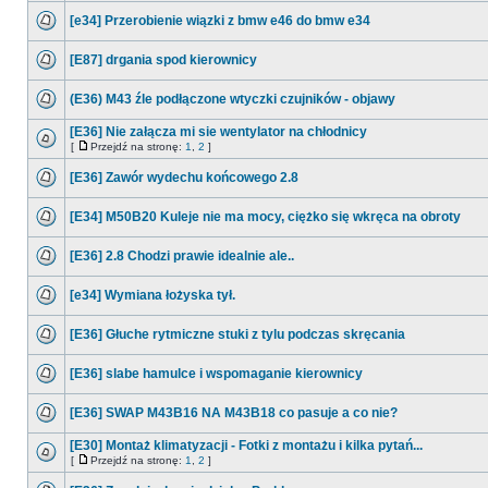
[e34] Przerobienie wiązki z bmw e46 do bmw e34
[E87] drgania spod kierownicy
(E36) M43 źle podłączone wtyczki czujników - objawy
[E36] Nie załącza mi sie wentylator na chłodnicy
[
Przejdź na stronę:
1
,
2
]
[E36] Zawór wydechu końcowego 2.8
[E34] M50B20 Kuleje nie ma mocy, ciężko się wkręca na obroty
[E36] 2.8 Chodzi prawie idealnie ale..
[e34] Wymiana łożyska tył.
[E36] Głuche rytmiczne stuki z tylu podczas skręcania
[E36] slabe hamulce i wspomaganie kierownicy
[E36] SWAP M43B16 NA M43B18 co pasuje a co nie?
[E30] Montaż klimatyzacji - Fotki z montażu i kilka pytań...
[
Przejdź na stronę:
1
,
2
]