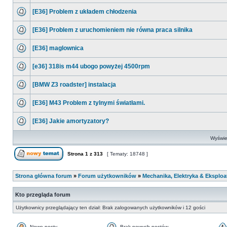
[E36] Problem z układem chłodzenia
[E36] Problem z uruchomieniem nie równa praca silnika
[E36] maglownica
[e36] 318is m44 ubogo powyżej 4500rpm
[BMW Z3 roadster] instalacja
[E36] M43 Problem z tylnymi światłami.
[E36] Jakie amortyzatory?
Wyświet
Strona
1
z
313
[ Tematy: 18748 ]
Strona główna forum
»
Forum użytkowników
»
Mechanika, Elektryka & Eksploa
Kto przegląda forum
Użytkownicy przeglądający ten dział: Brak zalogowanych użytkowników i 12 gości
Nowe posty
Brak nowych postów