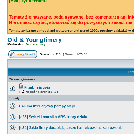
[Exx] Tytuł tematu
Tematy źle nazwane, będą usuwane, bez komentarza ani inf
Nie umiesz czytać, stosować się do powyższych zasad, nie 
Tematy związane z modelami wytworzonymi przed 1990r. prosimy zakładać w d
Old & Youngtimery
Moderator:
Moderatorzy
Strona
1
z
313
[ Tematy: 18748 ]
Tem
Ważne ogłoszenia
Frank - nie żyje
[
Przejdź na stronę:
1
,
2
]
Tematy
E46 m43b19 objawy pompy oleju
[e36] Swieci kontrolka ABS, ktory działa
[e34] Jakie firmy dorabiają tarcze hamulcowe na zamówienie