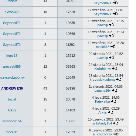
PabloM
13
34291
Szymon871
17 września 2021, 17:01
KWAS320
10
17828
Szymon871
13 września 2021, 05:15
Szymon871
1
10835
pawelp
13 września 2021, 05:13
Szymon871
1
10566
pawelp
12 września 2021, 08:20
Szymon871
3
11292
mati0618
29 sierpnia 2021, 19:52
kons18
1
13212
pawelp
24 sierpnia 2021, 15:04
areczek885
12
33963
Kielichbmw
23 sierpnia 2021, 18:54
krzyspickupbmw
0
13649
krzyspickupbmw
11 sierpnia 2021, 04:03
ANDREW E36
43
57196
Laguna16v
4 lipca 2021, 14:03
badal
15
26878
Katekatka
4 lipca 2021, 02:29
Arktis
2
14183
Arktis
15 czerwca 2021, 23:49
artishady154
1
13661
artishady154
6 czerwca 2021, 22:05
macius9
1
12629
a_szczodrak