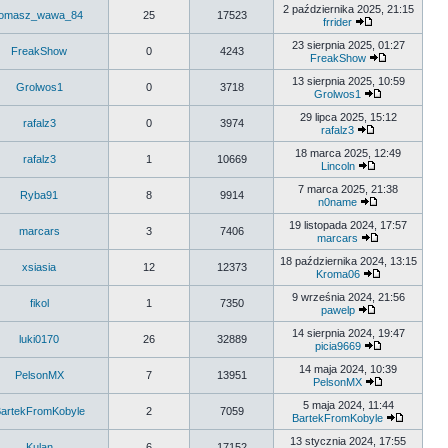
2 października 2025, 21:15
tomasz_wawa_84
25
17523
frrider
23 sierpnia 2025, 01:27
FreakShow
0
4243
FreakShow
13 sierpnia 2025, 10:59
Grolwos1
0
3718
Grolwos1
29 lipca 2025, 15:12
rafalz3
0
3974
rafalz3
18 marca 2025, 12:49
rafalz3
1
10669
Lincoln
7 marca 2025, 21:38
Ryba91
8
9914
n0name
19 listopada 2024, 17:57
marcars
3
7406
marcars
18 października 2024, 13:15
xsiasia
12
12373
Kroma06
9 września 2024, 21:56
fikol
1
7350
pawelp
14 sierpnia 2024, 19:47
luki0170
26
32889
picia9669
14 maja 2024, 10:39
PelsonMX
7
13951
PelsonMX
5 maja 2024, 11:44
artekFromKobyle
2
7059
BartekFromKobyle
13 stycznia 2024, 17:55
Kulan
6
17152