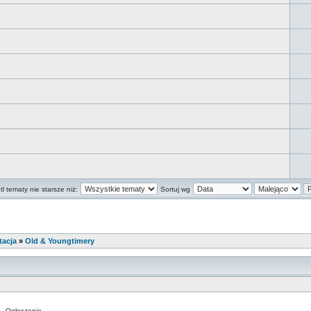
l tematy nie starsze niż:
Sortuj wg
tacja
»
Old & Youngtimery
Ogłoszenie