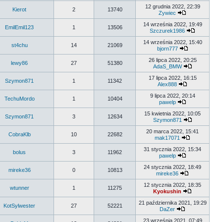
12 grudnia 2022, 22:39
Kierot
2
13740
Zywiec
14 września 2022, 19:49
EmilEmil123
1
13506
Szczurek1986
14 września 2022, 15:40
st4chu
14
21069
bjorn777
26 lipca 2022, 20:25
lewy86
27
51380
AdaS_BMW
17 lipca 2022, 16:15
Szymon871
1
11342
Alex888
9 lipca 2022, 20:14
TechuMordo
1
10404
pawelp
15 kwietnia 2022, 10:05
Szymon871
3
12634
Szymon871
20 marca 2022, 15:41
CobraKlb
10
22682
mak17071
31 stycznia 2022, 15:34
bolus
3
11962
pawelp
24 stycznia 2022, 18:49
mireke36
0
10813
mireke36
12 stycznia 2022, 18:35
wtunner
1
11275
Kyokushin
21 października 2021, 19:29
KotSylwester
27
52221
DaZer
23 września 2021, 07:49