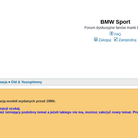
BMW Sport
Forum dyskusyjne fanów mark
FAQ
Zaloguj
Zarejestruj
tacja
»
Old & Youngtimery
acją modeli wydanych przed 1990r.
pcji szukaj.
śwież istniejący podobny temat a jeżeli takiego nie ma, możesz założyć nowy temat.