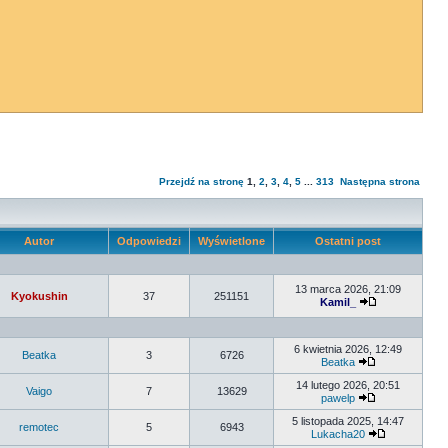
Przejdź na stronę
1
,
2
,
3
,
4
,
5
...
313
Następna strona
Autor
Odpowiedzi
Wyświetlone
Ostatni post
13 marca 2026, 21:09
Kyokushin
37
251151
Kamil_
6 kwietnia 2026, 12:49
Beatka
3
6726
Beatka
14 lutego 2026, 20:51
Vaigo
7
13629
pawelp
5 listopada 2025, 14:47
remotec
5
6943
Lukacha20