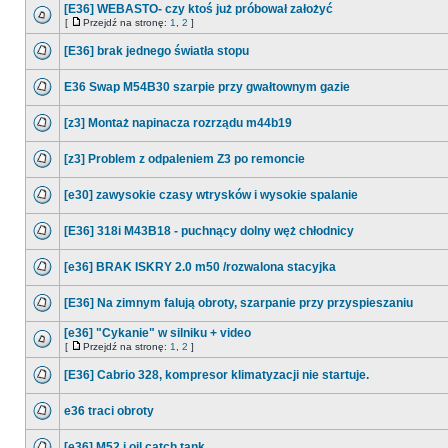
[E36] WEBASTO- czy ktoś już próbował założyć
[
Przejdź na stronę:
1
,
2
]
[E36] brak jednego światła stopu
E36 Swap M54B30 szarpie przy gwałtownym gazie
[z3] Montaż napinacza rozrządu m44b19
[z3] Problem z odpaleniem Z3 po remoncie
[e30] zawysokie czasy wtrysków i wysokie spalanie
[E36] 318i M43B18 - puchnący dolny węż chłodnicy
[e36] BRAK ISKRY 2.0 m50 /rozwalona stacyjka
[E36] Na zimnym falują obroty, szarpanie przy przyspieszaniu
[e36] "Cykanie" w silniku + video
[
Przejdź na stronę:
1
,
2
]
[E36] Cabrio 328, kompresor klimatyzacji nie startuje.
e36 traci obroty
[e36] M52 i oil catch tank