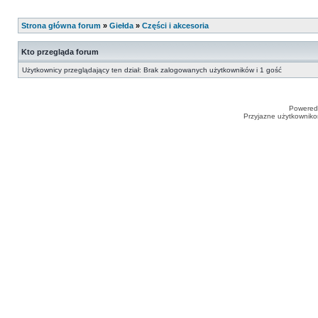
Strona główna forum
»
Giełda
»
Części i akcesoria
Kto przegląda forum
Użytkownicy przeglądający ten dział: Brak zalogowanych użytkowników i 1 gość
Powered
Przyjazne użytkowniko