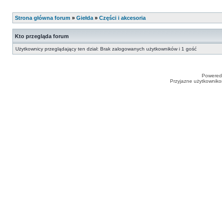
Strona główna forum
»
Giełda
»
Części i akcesoria
Kto przegląda forum
Użytkownicy przeglądający ten dział: Brak zalogowanych użytkowników i 1 gość
Powered
Przyjazne użytkowniko