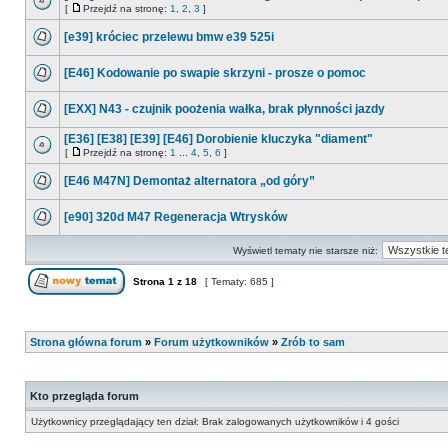
[
Przejdź na stronę:
1
,
2
,
3
]
[e39] króciec przelewu bmw e39 525i
[E46] Kodowanie po swapie skrzyni - prosze o pomoc
[EXX] N43 - czujnik poożenia wałka, brak płynności jazdy
[E36] [E38] [E39] [E46] Dorobienie kluczyka "diament"
[
Przejdź na stronę:
1
...
4
,
5
,
6
]
[E46 M47N] Demontaż alternatora „od góry”
[e90] 320d M47 Regeneracja Wtrysków
Wyświetl tematy nie starsze niż:
Strona
1
z
18
[ Tematy: 685 ]
Strona główna forum
»
Forum użytkowników
»
Zrób to sam
Kto przegląda forum
Użytkownicy przeglądający ten dział: Brak zalogowanych użytkowników i 4 gości