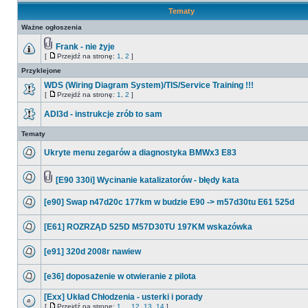
Tematy
Ważne ogłoszenia
Frank - nie żyje
[
Przejdź na stronę:
1
,
2
]
Przyklejone
WDS (Wiring Diagram System)/TIS/Service Training !!!
[
Przejdź na stronę:
1
,
2
]
ADI3d - instrukcje zrób to sam
Tematy
Ukryte menu zegarów a diagnostyka BMWx3 E83
[E90 330i] Wycinanie katalizatorów - błędy kata
[e90] Swap n47d20c 177km w budzie E90 -> m57d30tu E61 525d
[E61] ROZRZĄD 525D M57D30TU 197KM wskazówka
[e91] 320d 2008r nawiew
[e36] doposażenie w otwieranie z pilota
[Exx] Układ Chłodzenia - usterki i porady
[
Przejdź na stronę:
1
...
12
,
13
,
14
]