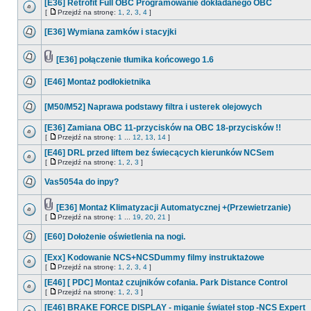
[E36] Retrofit Full OBC Programowanie dokładanego OBC
[
Przejdź na stronę:
1
,
2
,
3
,
4
]
[E36] Wymiana zamków i stacyjki
[E36] połączenie tłumika końcowego 1.6
[E46] Montaż podłokietnika
[M50/M52] Naprawa podstawy filtra i usterek olejowych
[E36] Zamiana OBC 11-przycisków na OBC 18-przycisków !!
[
Przejdź na stronę:
1
...
12
,
13
,
14
]
[E46] DRL przed liftem bez świecących kierunków NCSem
[
Przejdź na stronę:
1
,
2
,
3
]
Vas5054a do inpy?
[E36] Montaż Klimatyzacji Automatycznej +(Przewietrzanie)
[
Przejdź na stronę:
1
...
19
,
20
,
21
]
[E60] Dołożenie oświetlenia na nogi.
[Exx] Kodowanie NCS+NCSDummy filmy instruktażowe
[
Przejdź na stronę:
1
,
2
,
3
,
4
]
[E46] [ PDC] Montaż czujników cofania. Park Distance Control
[
Przejdź na stronę:
1
,
2
,
3
]
[E46] BRAKE FORCE DISPLAY - miganie świateł stop -NCS Expert