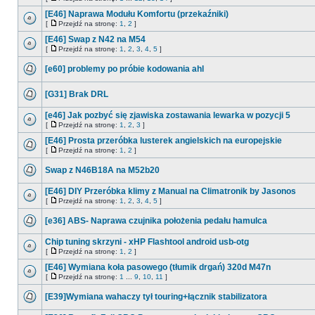
[E46] Naprawa Modułu Komfortu (przekaźniki)
[
Przejdź na stronę:
1
,
2
]
[E46] Swap z N42 na M54
[
Przejdź na stronę:
1
,
2
,
3
,
4
,
5
]
[e60] problemy po próbie kodowania ahl
[G31] Brak DRL
[e46] Jak pozbyć się zjawiska zostawania lewarka w pozycji 5
[
Przejdź na stronę:
1
,
2
,
3
]
[E46] Prosta przeróbka lusterek angielskich na europejskie
[
Przejdź na stronę:
1
,
2
]
Swap z N46B18A na M52b20
[E46] DIY Przeróbka klimy z Manual na Climatronik by Jasonos
[
Przejdź na stronę:
1
,
2
,
3
,
4
,
5
]
[e36] ABS- Naprawa czujnika położenia pedału hamulca
Chip tuning skrzyni - xHP Flashtool android usb-otg
[
Przejdź na stronę:
1
,
2
]
[E46] Wymiana koła pasowego (tłumik drgań) 320d M47n
[
Przejdź na stronę:
1
...
9
,
10
,
11
]
[E39]Wymiana wahaczy tył touring+łącznik stabilizatora