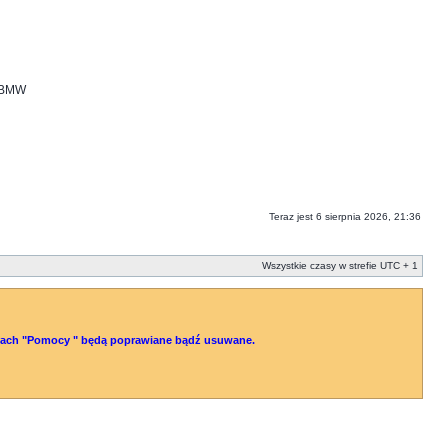
i BMW
Teraz jest 6 sierpnia 2026, 21:36
Wszystkie czasy w strefie UTC + 1
ytułach "Pomocy " będą poprawiane bądź usuwane.