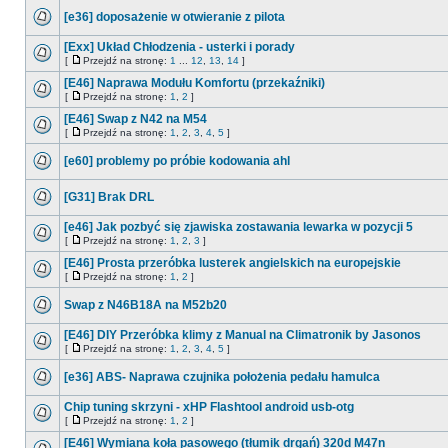
[e36] doposażenie w otwieranie z pilota
[Exx] Układ Chłodzenia - usterki i porady
[
Przejdź na stronę:
1
...
12
,
13
,
14
]
[E46] Naprawa Modułu Komfortu (przekaźniki)
[
Przejdź na stronę:
1
,
2
]
[E46] Swap z N42 na M54
[
Przejdź na stronę:
1
,
2
,
3
,
4
,
5
]
[e60] problemy po próbie kodowania ahl
[G31] Brak DRL
[e46] Jak pozbyć się zjawiska zostawania lewarka w pozycji 5
[
Przejdź na stronę:
1
,
2
,
3
]
[E46] Prosta przeróbka lusterek angielskich na europejskie
[
Przejdź na stronę:
1
,
2
]
Swap z N46B18A na M52b20
[E46] DIY Przeróbka klimy z Manual na Climatronik by Jasonos
[
Przejdź na stronę:
1
,
2
,
3
,
4
,
5
]
[e36] ABS- Naprawa czujnika położenia pedału hamulca
Chip tuning skrzyni - xHP Flashtool android usb-otg
[
Przejdź na stronę:
1
,
2
]
[E46] Wymiana koła pasowego (tłumik drgań) 320d M47n