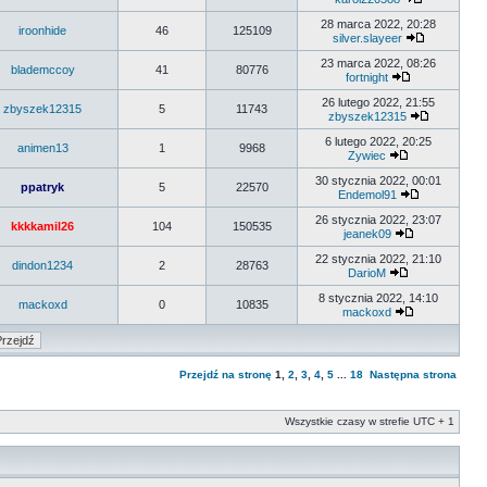
28 marca 2022, 20:28
iroonhide
46
125109
silver.slayeer
23 marca 2022, 08:26
blademccoy
41
80776
fortnight
26 lutego 2022, 21:55
zbyszek12315
5
11743
zbyszek12315
6 lutego 2022, 20:25
animen13
1
9968
Zywiec
30 stycznia 2022, 00:01
ppatryk
5
22570
Endemol91
26 stycznia 2022, 23:07
kkkkamil26
104
150535
jeanek09
22 stycznia 2022, 21:10
dindon1234
2
28763
DarioM
8 stycznia 2022, 14:10
mackoxd
0
10835
mackoxd
Przejdź na stronę
1
,
2
,
3
,
4
,
5
...
18
Następna strona
Wszystkie czasy w strefie UTC + 1