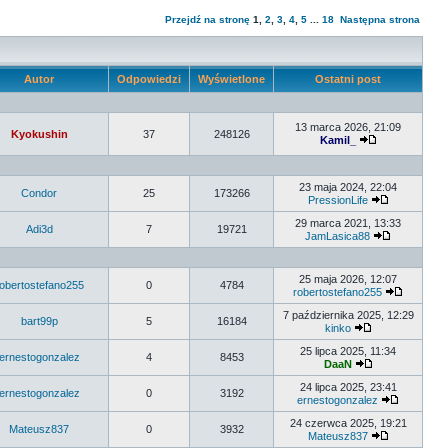
Przejdź na stronę
1
,
2
,
3
,
4
,
5
...
18
Następna strona
Autor
Odpowiedzi
Wyświetlone
Ostatni post
13 marca 2026, 21:09
Kyokushin
37
248126
Kamil_
23 maja 2024, 22:04
Condor
25
173266
PressionLife
29 marca 2021, 13:33
Adi3d
7
19721
JamLasica88
25 maja 2026, 12:07
obertostefano255
0
4784
robertostefano255
7 października 2025, 12:29
bart99p
5
16184
kinko
25 lipca 2025, 11:34
ernestogonzalez
4
8453
DaaN
24 lipca 2025, 23:41
ernestogonzalez
0
3192
ernestogonzalez
24 czerwca 2025, 19:21
Mateusz837
0
3932
Mateusz837