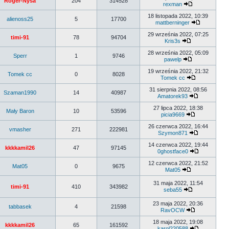
Roger-Nysa
204
314528
rexman
18 listopada 2022, 10:39
alienoss25
5
17700
mattberninger
29 września 2022, 07:25
timi-91
78
94704
Kris3s
28 września 2022, 05:09
Sperr
1
9746
pawelp
19 września 2022, 21:32
Tomek cc
0
8028
Tomek cc
31 sierpnia 2022, 08:56
Szaman1990
14
40987
Amatorek93
27 lipca 2022, 18:38
Mały Baron
10
53596
picia9669
26 czerwca 2022, 16:44
vmasher
271
222981
Szymon871
14 czerwca 2022, 19:44
kkkkamil26
47
97145
0ghostface0
12 czerwca 2022, 21:52
Mat05
0
9675
Mat05
31 maja 2022, 11:54
timi-91
410
343982
seba55
23 maja 2022, 20:36
tabbasek
4
21598
RavOCW
18 maja 2022, 19:08
kkkkamil26
65
161592
karol220588