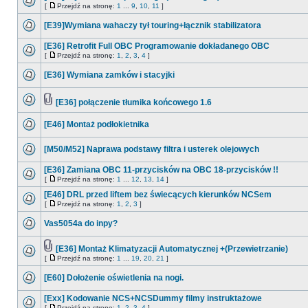
[
Przejdź na stronę:
1
...
9
,
10
,
11
]
[E39]Wymiana wahaczy tył touring+łącznik stabilizatora
[E36] Retrofit Full OBC Programowanie dokładanego OBC
[
Przejdź na stronę:
1
,
2
,
3
,
4
]
[E36] Wymiana zamków i stacyjki
[E36] połączenie tłumika końcowego 1.6
[E46] Montaż podłokietnika
[M50/M52] Naprawa podstawy filtra i usterek olejowych
[E36] Zamiana OBC 11-przycisków na OBC 18-przycisków !!
[
Przejdź na stronę:
1
...
12
,
13
,
14
]
[E46] DRL przed liftem bez świecących kierunków NCSem
[
Przejdź na stronę:
1
,
2
,
3
]
Vas5054a do inpy?
[E36] Montaż Klimatyzacji Automatycznej +(Przewietrzanie)
[
Przejdź na stronę:
1
...
19
,
20
,
21
]
[E60] Dołożenie oświetlenia na nogi.
[Exx] Kodowanie NCS+NCSDummy filmy instruktażowe
[
Przejdź na stronę:
1
,
2
,
3
,
4
]