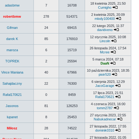
18 kwietnia 2025, 21:50
adasbmw
7
16708
Cumigho
2 kwietnia 2025, 20:09
robertbmw
278
514371
mlody100400
22 lutego 2025, 11:37
Gifman
24
69415
davidveno
12 stycznia 2025, 10:08
darek K
85
176910
Lincoln
26 listopada 2024, 17:54
maroza
6
15719
Mcree
5 marca 2024, 07:18
TOPREK
2
25594
DaaN
10 października 2023, 18:35
Vince Maniana
40
67966
piotr520
6 sierpnia 2023, 12:29
Sahajdaczny
22
76300
JacoGarage
17 lipca 2023, 21:51
Rafal170621
0
8459
Rafal170621
4 czerwca 2023, 16:00
Jasonos
81
126253
tomm2787
27 stycznia 2023, 22:55
lupanet
8
25453
Nabukadnecar
27 listopada 2022, 17:55
Miłosz
28
74522
dominik0310
27 listopada 2022, 01:05