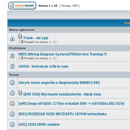
Strona
1
z
18
[ Tematy: 685 ]
Tem
Ważne ogłoszenia
Frank - nie żyje
[
Przejdź na stronę:
1
,
2
]
Przyklejone
WDS (Wiring Diagram System)/TIS/Service Training !!!
[
Przejdź na stronę:
1
,
2
]
ADI3d - instrukcje zrób to sam
Tematy
Ukryte menu zegarów a diagnostyka BMWx3 E83
[E90 330i] Wycinanie katalizatorów - błędy kata
[e90] Swap n47d20c 177km w budzie E90 -> m57d30tu E61 525d
[E61] ROZRZĄD 525D M57D30TU 197KM wskazówka
[e91] 320d 2008r nawiew