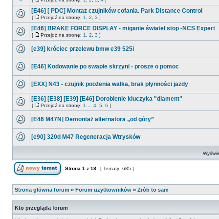
[E46] [ PDC] Montaż czujników cofania. Park Distance Control
[
Przejdź na stronę:
1
,
2
,
3
]
[E46] BRAKE FORCE DISPLAY - miganie świateł stop -NCS Expert
[
Przejdź na stronę:
1
,
2
,
3
]
[e39] króciec przelewu bmw e39 525i
[E46] Kodowanie po swapie skrzyni - prosze o pomoc
[EXX] N43 - czujnik poożenia wałka, brak płynności jazdy
[E36] [E38] [E39] [E46] Dorobienie kluczyka "diament"
[
Przejdź na stronę:
1
...
4
,
5
,
6
]
[E46 M47N] Demontaż alternatora „od góry”
[e90] 320d M47 Regeneracja Wtrysków
Wyświet
Strona
1
z
18
[ Tematy: 685 ]
Strona główna forum
»
Forum użytkowników
»
Zrób to sam
Kto przegląda forum