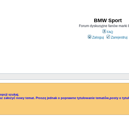
BMW Sport
Forum dyskusyjne fanów mark
FAQ
Zaloguj
Zarejestruj
pcji szukaj.
Możesz założyć nowy temat. Proszę jednak o poprawne tytułowanie tematów,posty o t