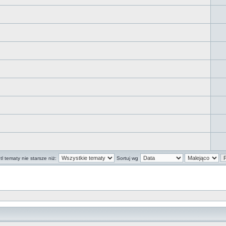
l tematy nie starsze niż:
Sortuj wg