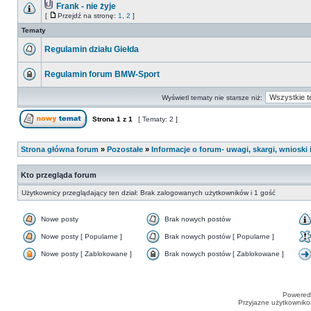
Frank - nie żyje
[
Przejdź na stronę:
1
,
2
]
Tematy
Regulamin działu Giełda
Regulamin forum BMW-Sport
Wyświetl tematy nie starsze niż:
Strona
1
z
1
[ Tematy: 2 ]
Strona główna forum
»
Pozostałe
»
Informacje o forum- uwagi, skargi, wnioski i
Kto przegląda forum
Użytkownicy przeglądający ten dział: Brak zalogowanych użytkowników i 1 gość
Nowe posty
Brak nowych postów
Nowe posty [ Popularne ]
Brak nowych postów [ Popularne ]
Nowe posty [ Zablokowane ]
Brak nowych postów [ Zablokowane ]
Powered
Przyjazne użytkowniko