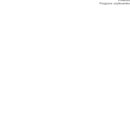
Powered
Przyjazne użytkowniko