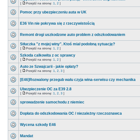
[
Przejdź na stronę:
1
,
2
]
Pomoc przy ubezpieczeniu auta w UK
E36 Vin nie pokrywa się z rzeczywistością
Remont drogi uszkodzone auto problem z odszkodowaniem
Stłuczka "z mojej winy". Ktoś miał podobną sytuację?
[
Przejdź na stronę:
1
,
2
]
Szkoda calkowita z oc sprawcy
[
Przejdź na stronę:
1
,
2
]
Auto ze Szwajcarii - jakie opłaty?
[
Przejdź na stronę:
1
,
2
,
3
]
[E46]Rozwalony przegub wału czyja wina-serwisu czy mechanika
Ubezpieczenie OC za E39 2.8
[
Przejdź na stronę:
1
,
2
,
3
]
sprowadzenie samochodu z niemiec
Dopłata do odszkodowania OC / niezależny rzeczoznawca
Wycena szkody E46
Mandat