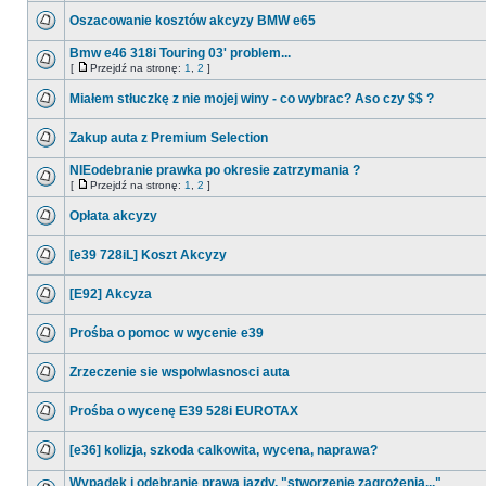
Oszacowanie kosztów akcyzy BMW e65
Bmw e46 318i Touring 03' problem...
[
Przejdź na stronę:
1
,
2
]
Miałem stłuczkę z nie mojej winy - co wybrac? Aso czy $$ ?
Zakup auta z Premium Selection
NIEodebranie prawka po okresie zatrzymania ?
[
Przejdź na stronę:
1
,
2
]
Opłata akcyzy
[e39 728iL] Koszt Akcyzy
[E92] Akcyza
Prośba o pomoc w wycenie e39
Zrzeczenie sie wspolwlasnosci auta
Prośba o wycenę E39 528i EUROTAX
[e36] kolizja, szkoda calkowita, wycena, naprawa?
Wypadek i odebranie prawa jazdy, "stworzenie zagrożenia..."