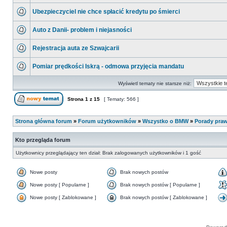
Ubezpieczyciel nie chce spłacić kredytu po śmierci
Auto z Danii- problem i niejasności
Rejestracja auta ze Szwajcarii
Pomiar prędkości Iskrą - odmowa przyjęcia mandatu
Wyświetl tematy nie starsze niż:
Strona
1
z
15
[ Tematy: 566 ]
Strona główna forum
»
Forum użytkowników
»
Wszystko o BMW
»
Porady praw
Kto przegląda forum
Użytkownicy przeglądający ten dział: Brak zalogowanych użytkowników i 1 gość
Nowe posty
Brak nowych postów
Nowe posty [ Popularne ]
Brak nowych postów [ Popularne ]
Nowe posty [ Zablokowane ]
Brak nowych postów [ Zablokowane ]