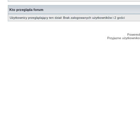
Kto przegląda forum
Użytkownicy przeglądający ten dział: Brak zalogowanych użytkowników i 2 gości
Powered
Przyjazne użytkowniko