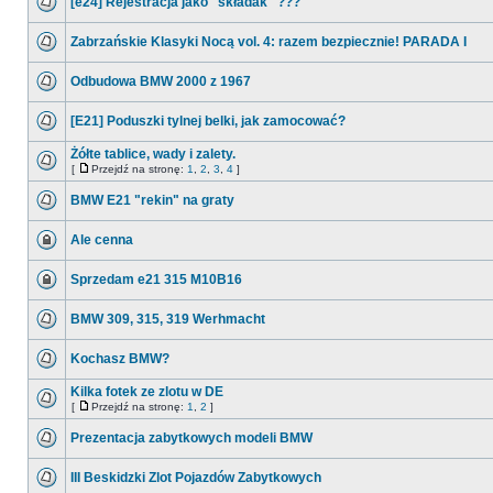
[e24] Rejestracja jako "składak" ???
Zabrzańskie Klasyki Nocą vol. 4: razem bezpiecznie! PARADA I
Odbudowa BMW 2000 z 1967
[E21] Poduszki tylnej belki, jak zamocować?
Żółte tablice, wady i zalety.
[
Przejdź na stronę:
1
,
2
,
3
,
4
]
BMW E21 "rekin" na graty
Ale cenna
Sprzedam e21 315 M10B16
BMW 309, 315, 319 Werhmacht
Kochasz BMW?
Kilka fotek ze zlotu w DE
[
Przejdź na stronę:
1
,
2
]
Prezentacja zabytkowych modeli BMW
III Beskidzki Zlot Pojazdów Zabytkowych