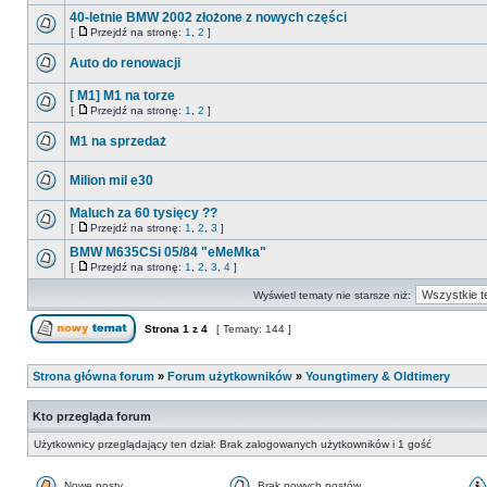
40-letnie BMW 2002 złożone z nowych części
[
Przejdź na stronę:
1
,
2
]
Auto do renowacji
[ M1] M1 na torze
[
Przejdź na stronę:
1
,
2
]
M1 na sprzedaż
Milion mil e30
Maluch za 60 tysięcy ??
[
Przejdź na stronę:
1
,
2
,
3
]
BMW M635CSi 05/84 "eMeMka"
[
Przejdź na stronę:
1
,
2
,
3
,
4
]
Wyświetl tematy nie starsze niż:
Strona
1
z
4
[ Tematy: 144 ]
Strona główna forum
»
Forum użytkowników
»
Youngtimery & Oldtimery
Kto przegląda forum
Użytkownicy przeglądający ten dział: Brak zalogowanych użytkowników i 1 gość
Nowe posty
Brak nowych postów