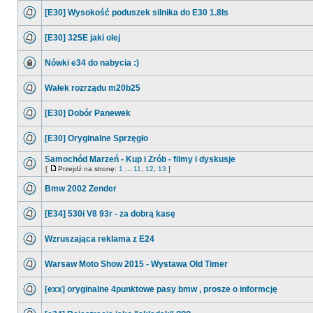
[E30] Wysokość poduszek silnika do E30 1.8Is
[E30] 325E jaki olej
Nówki e34 do nabycia :)
Wałek rozrządu m20b25
[E30] Dobór Panewek
[E30] Oryginalne Sprzęgło
Samochód Marzeń - Kup i Zrób - filmy i dyskusje
[
Przejdź na stronę:
1
...
11
,
12
,
13
]
Bmw 2002 Zender
[E34] 530i V8 93r - za dobrą kasę
Wzruszająca reklama z E24
Warsaw Moto Show 2015 - Wystawa Old Timer
[exx] oryginalne 4punktowe pasy bmw , prosze o informcję