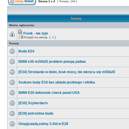
Strona
1
z
4
[ Tematy: 144 ]
Tematy
Ważne ogłoszenia
Frank - nie żyje
[
Przejdź na stronę:
1
,
2
]
Tematy
Buda E24
BMW e30 m20b25 problem pompą paliwa
[E34] Strzelanie w dolot, brak mocy, nie wkręca się m50b20
Szukam budy E34 bez układu jezdnego i silnika
BMW E30 dołozenie check panel USA
[E30] Szyberdach
[E28] potrzebna buda
Osiągi,wady,zalety 2.4td w E28