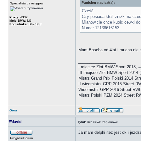
Punisher napisał(a):
Specjalista ds osiągów
Cześć.
Czy posiada ktoś zniżki na cze
Posty:
4332
Moje BMW:
M5
Mianowicie chce kuoic cewki do 
Kod silnika:
S62/S63
Numer 12138616153
Mam Boscha od 4lat i mucha nie si
_________________
I miejsce Zlot BMW-Sport 2013,
w 
III miejsce Zlot BMW-Sport 2014 (
Mistrz Grand Prix Polski 2014 St
II wicemistrz GPP 2015 Street R
Wicemistrz GPP 2016 Street RW
Mistrz Polski PZM 2024 Street 
Góra
///david
Tytuł:
Re: Cewki zapłonowe
Ja mam delphi itez jest ok i jeż
Przyjaciel forum