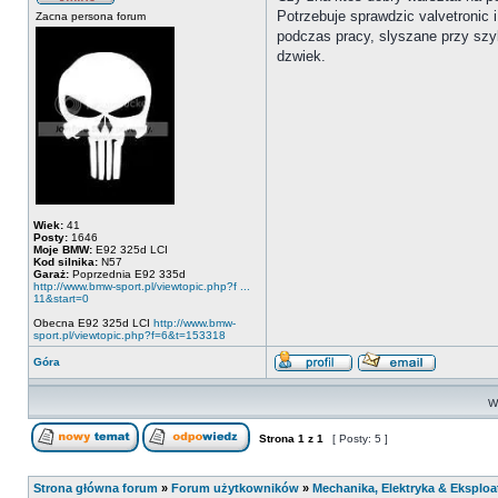
Potrzebuje sprawdzic valvetronic i
Zacna persona forum
podczas pracy, slyszane przy szyb
dzwiek.
Wiek:
41
Posty:
1646
Moje BMW:
E92 325d LCI
Kod silnika:
N57
Garaż:
Poprzednia E92 335d
http://www.bmw-sport.pl/viewtopic.php?f ...
11&start=0
Obecna E92 325d LCI
http://www.bmw-
sport.pl/viewtopic.php?f=6&t=153318
Góra
Wy
Strona
1
z
1
[ Posty: 5 ]
Strona główna forum
»
Forum użytkowników
»
Mechanika, Elektryka & Eksploa