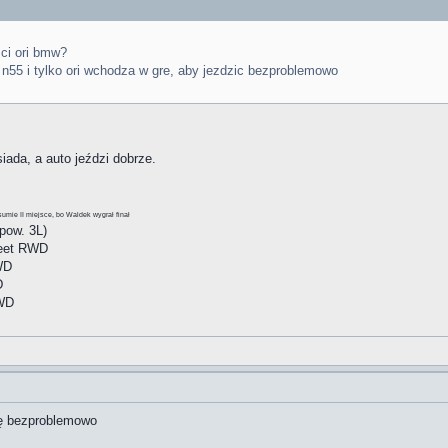
sci ori bmw?
n55 i tylko ori wchodza w gre, aby jezdzic bezproblemowo
ada, a auto jeździ dobrze.
sumie II miejsce, bo Waldek wygrał finał
pow. 3L)
reet RWD
WD
D
RWD
dzę bezproblemowo