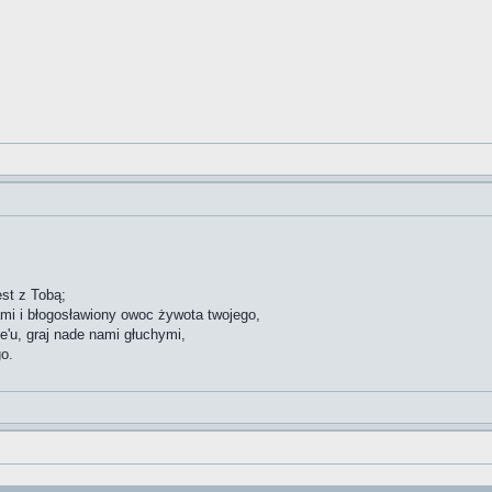
st z Tobą;
mi i błogosławiony owoc żywota twojego,
'u, graj nade nami głuchymi,
go.