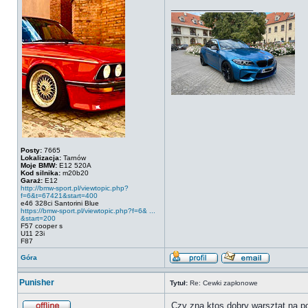
_________________
Posty:
7665
Lokalizacja:
Tarnów
Moje BMW:
E12 520A
Kod silnika:
m20b20
Garaż:
E12
http://bmw-sport.pl/viewtopic.php?
f=6&t=67421&start=400
e46 328ci Santorini Blue
https://bmw-sport.pl/viewtopic.php?f=6& ...
&start=200
F57 cooper s
U11 23i
F87
Góra
Punisher
Tytuł:
Re: Cewki zapłonowe
Czy zna ktos dobry warsztat na po