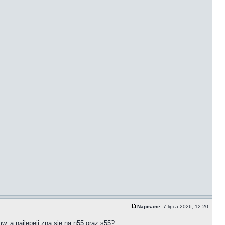
Napisane:
7 lipca 2026, 12:20
w, a najlepeij zna sie na n55 oraz s55?