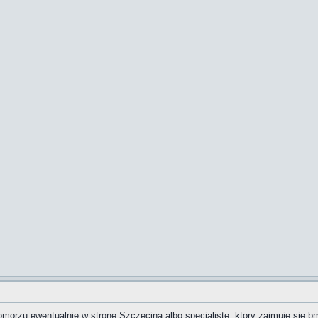
morzu ewentualnie w strone Szczecina albo specjaliste, ktory zajmuje sie bm