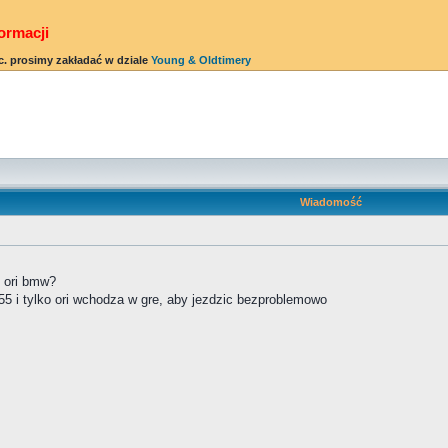
ormacji
c. prosimy zakładać w dziale
Young & Oldtimery
Wiadomość
i ori bmw?
55 i tylko ori wchodza w gre, aby jezdzic bezproblemowo