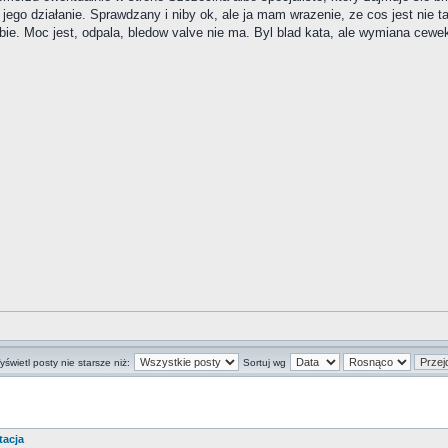
 jego działanie. Sprawdzany i niby ok, ale ja mam wrazenie, ze cos jest nie t
ie. Moc jest, odpala, bledow valve nie ma. Byl blad kata, ale wymiana cewek 
świetl posty nie starsze niż:
Sortuj wg
tacja