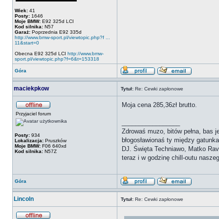
Wiek:
41
Posty:
1646
Moje BMW:
E92 325d LCI
Kod silnika:
N57
Garaż:
Poprzednia E92 335d
http://www.bmw-sport.pl/viewtopic.php?f ...
11&start=0
Obecna E92 325d LCI
http://www.bmw-
sport.pl/viewtopic.php?f=6&t=153318
Góra
maciekpkow
Tytuł:
Re: Cewki zapłonowe
Moja cena 285,36zł brutto.
Przyjaciel forum
_________________
Zdrowaś muzo, bitów pełna, bas je
Posty:
934
błogosławionaś ty między gatunka
Lokalizacja:
Pruszków
Moje BMW:
F06 640xd
DJ. Święta Techniawo, Matko Rave
Kod silnika:
N57Z
teraz i w godzinę chill-outu nasze
Góra
Lincoln
Tytuł:
Re: Cewki zapłonowe