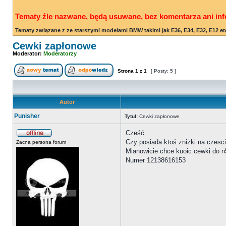
Tematy źle nazwane, będą usuwane, bez komentarza ani inf
Tematy związane z ze starszymi modelami BMW takimi jak E36, E34, E32, E12 et
Cewki zapłonowe
Moderator:
Moderatorzy
Strona
1
z
1
[ Posty: 5 ]
Autor
Punisher
Tytuł:
Cewki zapłonowe
Cześć.
Czy posiada ktoś zniżki na czesc
Zacna persona forum
Mianowicie chce kuoic cewki do n
Numer 12138616153