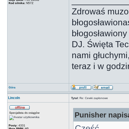
___________
Kod silnika:
N57Z
Zdrowaś muzo, 
błogosławionaś
błogosławiony
DJ. Święta Tec
nami głuchymi
teraz i w godzi
Góra
Lincoln
Tytuł:
Re: Cewki zapłonowe
Punisher napisa
Specjalista ds osiągów
Cześć.
Posty:
4331
Moje BMW:
M5