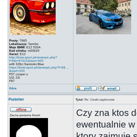
Posty:
7665
Lokalizacja:
Tarnów
Moje BMW:
E12 520A
Kod silnika:
m20b20
Garaż:
E12
http://bmw-sport.pl/viewtopic.php?
f=6&t=67421&start=400
e46 328ci Santorini Blue
https://bmw-sport.pl/viewtopic.php?f=6& ...
&start=200
F57 cooper s
U11 23i
F87
Góra
Punisher
Tytuł:
Re: Cewki zapłonowe
Czy zna ktos 
Zacna persona forum
ewentualnie w 
ktory zajmuje 