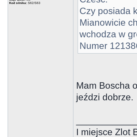
Kod silnika:
S62/S63
Czy posiada k
Mianowicie chc
wchodza w gr
Numer 12138
Mam Boscha od 
jeździ dobrze.
___________
I miejsce Zlo