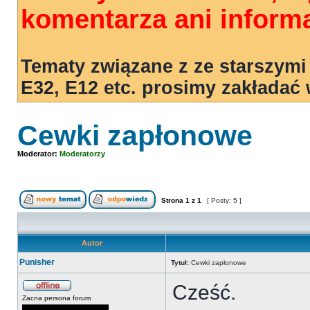
komentarza ani informa
Tematy związane z ze starszymi
E32, E12 etc. prosimy zakładać
Cewki zapłonowe
Moderator:
Moderatorzy
Strona
1
z
1
[ Posty: 5 ]
Autor
Punisher
Tytuł:
Cewki zapłonowe
Cześć.
Zacna persona forum