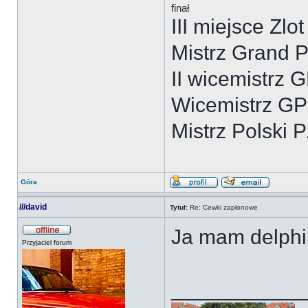
finał
III miejsce Zl
Mistrz Grand P
II wicemistrz
Wicemistrz G
Mistrz Polski
Góra
///david
Tytuł:
Re: Cewki zapłonowe
Ja mam delphi 
Przyjaciel forum
___________