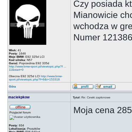
Czy posiada kt
Mianowicie chc
wchodza w gre
Numer 12138
Wiek:
41
Posty:
1646
Moje BMW:
E92 325d LCI
Kod silnika:
N57
Garaż:
Poprzednia E92 335d
http://www.bmw-sport.pl/viewtopic.php?f ...
11&start=0
Obecna E92 325d LCI
http://www.bmw-
sport.pl/viewtopic.php?f=6&t=153318
Góra
maciekpkow
Tytuł:
Re: Cewki zapłonowe
Moja cena 285,
Przyjaciel forum
Posty:
934
Lokalizacja:
Pruszków
Moje BMW:
F06 640xd