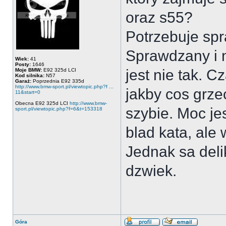
oraz s55?
Potrzebuje spra
Sprawdzany i n
Wiek:
41
Posty:
1646
jest nie tak. C
Moje BMW:
E92 325d LCI
Kod silnika:
N57
Garaż:
Poprzednia E92 335d
http://www.bmw-sport.pl/viewtopic.php?f ...
jakby cos grze
11&start=0
Obecna E92 325d LCI
http://www.bmw-
szybie. Moc je
sport.pl/viewtopic.php?f=6&t=153318
blad kata, ale
Jednak sa deli
dzwiek.
Góra