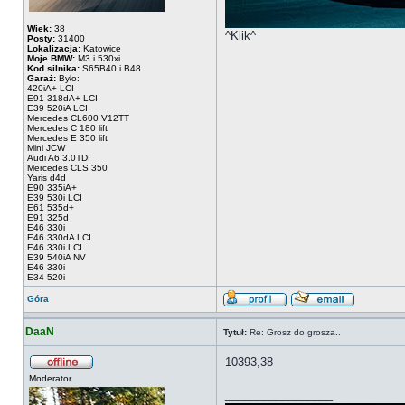
Wiek:
38
^Klik^
Posty:
31400
Lokalizacja:
Katowice
Moje BMW:
M3 i 530xi
Kod silnika:
S65B40 i B48
Garaż:
Było:
420iA+ LCI
E91 318dA+ LCI
E39 520iA LCI
Mercedes CL600 V12TT
Mercedes C 180 lift
Mercedes E 350 lift
Mini JCW
Audi A6 3.0TDI
Mercedes CLS 350
Yaris d4d
E90 335iA+
E39 530i LCI
E61 535d+
E91 325d
E46 330i
E46 330dA LCI
E46 330i LCI
E39 540iA NV
E46 330i
E34 520i
Góra
DaaN
Tytuł:
Re: Grosz do grosza..
10393,38
Moderator
_________________