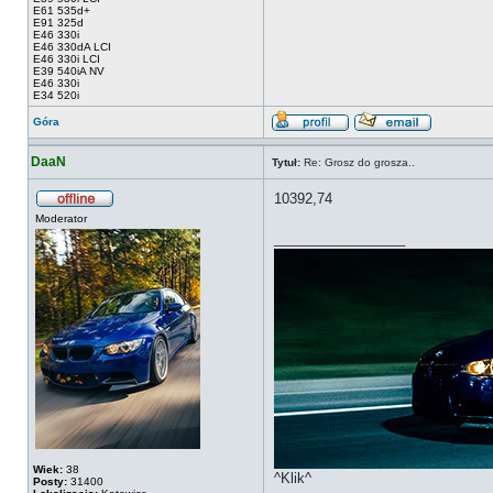
E61 535d+
E91 325d
E46 330i
E46 330dA LCI
E46 330i LCI
E39 540iA NV
E46 330i
E34 520i
Góra
DaaN
Tytuł:
Re: Grosz do grosza..
10392,74
Moderator
_________________
Wiek:
38
^Klik^
Posty:
31400