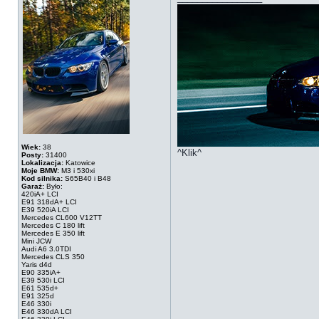
Wiek:
38
^Klik^
Posty:
31400
Lokalizacja:
Katowice
Moje BMW:
M3 i 530xi
Kod silnika:
S65B40 i B48
Garaż:
Było:
420iA+ LCI
E91 318dA+ LCI
E39 520iA LCI
Mercedes CL600 V12TT
Mercedes C 180 lift
Mercedes E 350 lift
Mini JCW
Audi A6 3.0TDI
Mercedes CLS 350
Yaris d4d
E90 335iA+
E39 530i LCI
E61 535d+
E91 325d
E46 330i
E46 330dA LCI