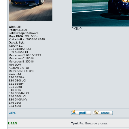
Wiek:
38
^Klik^
Posty:
31400
Lokalizacja:
Katowice
Moje BMW:
M3 i 530xi
Kod silnika:
S65B40 i B48
Garaż:
Było:
420iA+ LCI
E91 318dA+ LCI
E39 520iA LCI
Mercedes CL600 V12TT
Mercedes C 180 lift
Mercedes E 350 lift
Mini JCW
Audi A6 3.0TDI
Mercedes CLS 350
Yaris d4d
E90 335iA+
E39 530i LCI
E61 535d+
E91 325d
E46 330i
E46 330dA LCI
E46 330i LCI
E39 540iA NV
E46 330i
E34 520i
Góra
DaaN
Tytuł:
Re: Grosz do grosza..