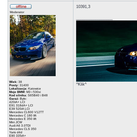
10391,3
Moderator
_________________
Wiek:
38
^Klik^
Posty:
31400
Lokalizacja:
Katowice
Moje BMW:
M3 i 530xi
Kod silnika:
S65B40 i B48
Garaż:
Było:
420iA+ LCI
E91 318dA+ LCI
E39 520iA LCI
Mercedes CL600 V12TT
Mercedes C 180 lift
Mercedes E 350 lift
Mini JCW
Audi A6 3.0TDI
Mercedes CLS 350
Yaris d4d
E90 335iA+