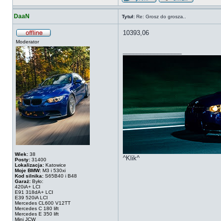
DaaN
Tytuł:
Re: Grosz do grosza..
10393,06
Moderator
_________________
Wiek:
38
^Klik^
Posty:
31400
Lokalizacja:
Katowice
Moje BMW:
M3 i 530xi
Kod silnika:
S65B40 i B48
Garaż:
Było:
420iA+ LCI
E91 318dA+ LCI
E39 520iA LCI
Mercedes CL600 V12TT
Mercedes C 180 lift
Mercedes E 350 lift
Mini JCW