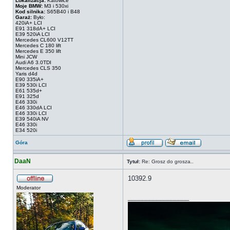
Lokalizacja:
Katowice
Moje BMW:
M3 i 530xi
Kod silnika:
S65B40 i B48
Garaż:
Było:
420iA+ LCI
E91 318dA+ LCI
E39 520iA LCI
Mercedes CL600 V12TT
Mercedes C 180 lift
Mercedes E 350 lift
Mini JCW
Audi A6 3.0TDI
Mercedes CLS 350
Yaris d4d
E90 335iA+
E39 530i LCI
E61 535d+
E91 325d
E46 330i
E46 330dA LCI
E46 330i LCI
E39 540iA NV
E46 330i
E34 520i
Góra
DaaN
Tytuł:
Re: Grosz do grosza..
10392.9
Moderator
_________________