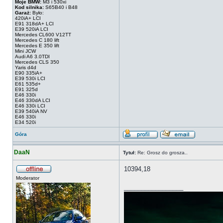
Moje BMW:
M3 i 530xi
Kod silnika:
S65B40 i B48
Garaż:
Było:
420iA+ LCI
E91 318dA+ LCI
E39 520iA LCI
Mercedes CL600 V12TT
Mercedes C 180 lift
Mercedes E 350 lift
Mini JCW
Audi A6 3.0TDI
Mercedes CLS 350
Yaris d4d
E90 335iA+
E39 530i LCI
E61 535d+
E91 325d
E46 330i
E46 330dA LCI
E46 330i LCI
E39 540iA NV
E46 330i
E34 520i
Góra
DaaN
Tytuł:
Re: Grosz do grosza..
10394,18
Moderator
_________________