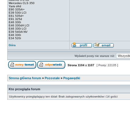
Mercedes CLS 350
Yaris d4d
E90 335iA+
E39 530i LCI
E61 535d+
E91 325d
E46 330i
E46 330dA LCI
E46 330i LCI
E39 540iA NV
E46 330i
E34 520i
Góra
Wyświetl posty nie starsze niż:
Strona
1104
z
1107
[ Posty: 22135 ]
Strona główna forum
»
Pozostałe
»
Pogawędki
Kto przegląda forum
Użytkownicy przeglądający ten dział: Brak zalogowanych użytkowników i 14 gości