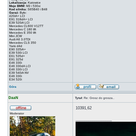
Lokalizacja:
Katowice
Moje BMW:
M3 i 530xi
Kod silnika:
S65B40 i B48
Garaż:
Było:
420iA+ LCI
E91 318dA+ LCI
E39 520iA LCI
Mercedes CL600 V12TT
Mercedes C 180 lift
Mercedes E 350 lift
Mini JCW
Audi A6 3.0TDI
Mercedes CLS 350
Yaris d4d
E90 335iA+
E39 530i LCI
E61 535d+
E91 325d
E46 330i
E46 330dA LCI
E46 330i LCI
E39 540iA NV
E46 330i
E34 520i
Góra
DaaN
Tytuł:
Re: Grosz do grosza..
10391,62
Moderator
_________________