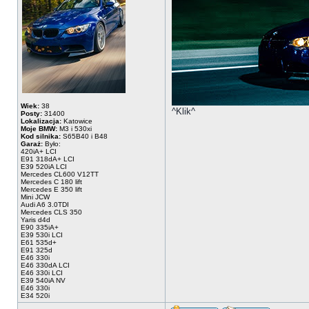
Wiek:
38
^Klik^
Posty:
31400
Lokalizacja:
Katowice
Moje BMW:
M3 i 530xi
Kod silnika:
S65B40 i B48
Garaż:
Było:
420iA+ LCI
E91 318dA+ LCI
E39 520iA LCI
Mercedes CL600 V12TT
Mercedes C 180 lift
Mercedes E 350 lift
Mini JCW
Audi A6 3.0TDI
Mercedes CLS 350
Yaris d4d
E90 335iA+
E39 530i LCI
E61 535d+
E91 325d
E46 330i
E46 330dA LCI
E46 330i LCI
E39 540iA NV
E46 330i
E34 520i