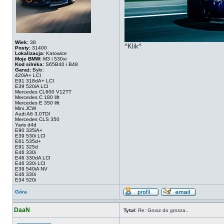
Wiek:
38
^Klik^
Posty:
31400
Lokalizacja:
Katowice
Moje BMW:
M3 i 530xi
Kod silnika:
S65B40 i B48
Garaż:
Było:
420iA+ LCI
E91 318dA+ LCI
E39 520iA LCI
Mercedes CL600 V12TT
Mercedes C 180 lift
Mercedes E 350 lift
Mini JCW
Audi A6 3.0TDI
Mercedes CLS 350
Yaris d4d
E90 335iA+
E39 530i LCI
E61 535d+
E91 325d
E46 330i
E46 330dA LCI
E46 330i LCI
E39 540iA NV
E46 330i
E34 520i
Góra
DaaN
Tytuł:
Re: Grosz do grosza..