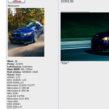
10393,86
Moderator
_________________
Wiek:
38
^Klik^
Posty:
31400
Lokalizacja:
Katowice
Moje BMW:
M3 i 530xi
Kod silnika:
S65B40 i B48
Garaż:
Było:
420iA+ LCI
E91 318dA+ LCI
E39 520iA LCI
Mercedes CL600 V12TT
Mercedes C 180 lift
Mercedes E 350 lift
Mini JCW
Audi A6 3.0TDI
Mercedes CLS 350
Yaris d4d
E90 335iA+
E39 530i LCI