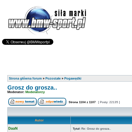
Strona główna forum
»
Pozostałe
»
Pogawędki
Grosz do grosza..
Moderator:
Moderatorzy
Strona
1104
z
1107
[ Posty: 22135 ]
Autor
DaaN
Tytuł:
Re: Grosz do grosza..