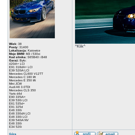
Wiek:
38
^Klik^
Posty:
31400
Lokalizacja:
Katowice
Moje BMW:
M3 i 530xi
Kod silnika:
S65B40 i B48
Garaż:
Było:
420iA+ LCI
E91 318dA+ LCI
E39 520iA LCI
Mercedes CL600 V12TT
Mercedes C 180 lift
Mercedes E 350 lift
Mini JCW
Audi A6 3.0TDI
Mercedes CLS 350
Yaris d4d
E90 335iA+
E39 530i LCI
E61 535d+
E91 325d
E46 330i
E46 330dA LCI
E46 330i LCI
E39 540iA NV
E46 330i
E34 520i
Góra