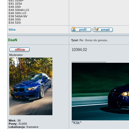
E61 535d+
E91 325d
E46 330i
E46 330dA LCI
E46 330i LCI
E39 540iA NV
E46 330i
E34 520i
Góra
DaaN
Tytuł:
Re: Grosz do grosza..
10394,02
Moderator
_________________
Wiek:
38
^Klik^
Posty:
31400
Lokalizacja:
Katowice