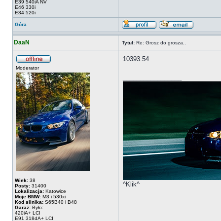
E39 540iA NV
E46 330i
E34 520i
Góra
DaaN
Tytuł:
Re: Grosz do grosza..
10393.54
Moderator
_________________
Wiek:
38
^Klik^
Posty:
31400
Lokalizacja:
Katowice
Moje BMW:
M3 i 530xi
Kod silnika:
S65B40 i B48
Garaż:
Było:
420iA+ LCI
E91 318dA+ LCI