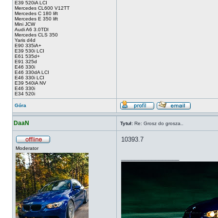
E39 520iA LCI
Mercedes CL600 V12TT
Mercedes C 180 lift
Mercedes E 350 lift
Mini JCW
Audi A6 3.0TDI
Mercedes CLS 350
Yaris d4d
E90 335iA+
E39 530i LCI
E61 535d+
E91 325d
E46 330i
E46 330dA LCI
E46 330i LCI
E39 540iA NV
E46 330i
E34 520i
Góra
DaaN
Tytuł:
Re: Grosz do grosza..
10393.7
Moderator
_________________