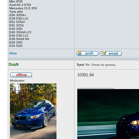
Mini JCW
Audi A6 3.0TDI
Mercedes CLS 350
Yaris d4d
E90 335iA+
E39 530i LCI
E61 535d+
E91 325d
E46 330i
E46 330dA LCI
E46 330i LCI
E39 540iA NV
E46 330i
E34 520i
Góra
DaaN
Tytuł:
Re: Grosz do grosza..
10391.94
Moderator
_________________