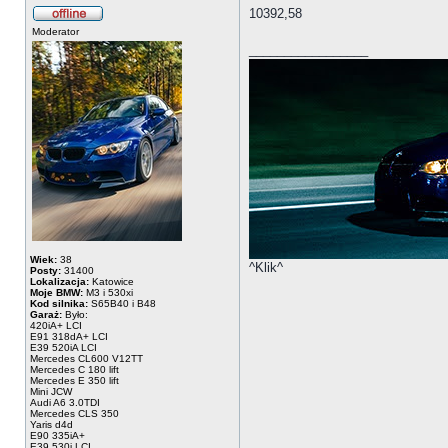
10392,58
Moderator
_________________
Wiek:
38
^Klik^
Posty:
31400
Lokalizacja:
Katowice
Moje BMW:
M3 i 530xi
Kod silnika:
S65B40 i B48
Garaż:
Było:
420iA+ LCI
E91 318dA+ LCI
E39 520iA LCI
Mercedes CL600 V12TT
Mercedes C 180 lift
Mercedes E 350 lift
Mini JCW
Audi A6 3.0TDI
Mercedes CLS 350
Yaris d4d
E90 335iA+
E39 530i LCI