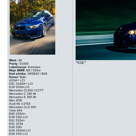
Wiek:
38
^Klik^
Posty:
31400
Lokalizacja:
Katowice
Moje BMW:
M3 i 530xi
Kod silnika:
S65B40 i B48
Garaż:
Było:
420iA+ LCI
E91 318dA+ LCI
E39 520iA LCI
Mercedes CL600 V12TT
Mercedes C 180 lift
Mercedes E 350 lift
Mini JCW
Audi A6 3.0TDI
Mercedes CLS 350
Yaris d4d
E90 335iA+
E39 530i LCI
E61 535d+
E91 325d
E46 330i
E46 330dA LCI
E46 330i LCI