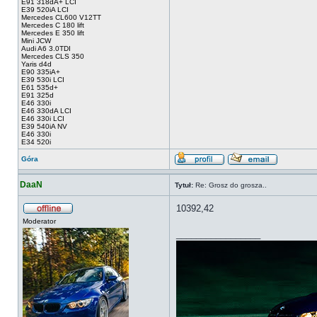
E91 318dA+ LCI
E39 520iA LCI
Mercedes CL600 V12TT
Mercedes C 180 lift
Mercedes E 350 lift
Mini JCW
Audi A6 3.0TDI
Mercedes CLS 350
Yaris d4d
E90 335iA+
E39 530i LCI
E61 535d+
E91 325d
E46 330i
E46 330dA LCI
E46 330i LCI
E39 540iA NV
E46 330i
E34 520i
Góra
DaaN
Tytuł:
Re: Grosz do grosza..
10392,42
Moderator
_________________