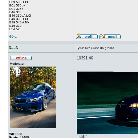
E39 530i LCI
E61 535d+
E91 325d
E46 330i
E46 330dA LCI
E46 330i LCI
E39 540iA NV
E46 330i
E34 520i
Góra
DaaN
Tytuł:
Re: Grosz do grosza..
10391,46
Moderator
_________________
Wiek:
38
^Klik^
Posty:
31400