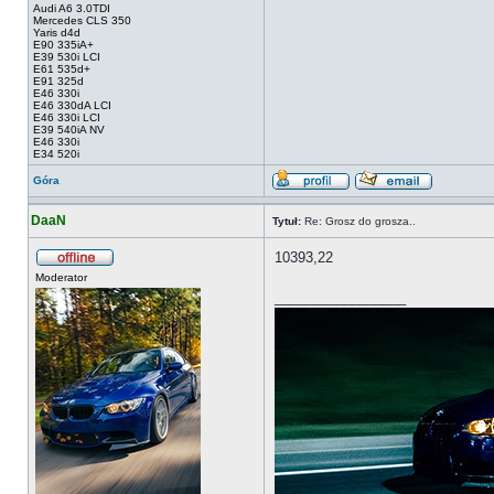
Audi A6 3.0TDI
Mercedes CLS 350
Yaris d4d
E90 335iA+
E39 530i LCI
E61 535d+
E91 325d
E46 330i
E46 330dA LCI
E46 330i LCI
E39 540iA NV
E46 330i
E34 520i
Góra
DaaN
Tytuł:
Re: Grosz do grosza..
10393,22
Moderator
_________________