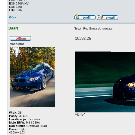
E46 330i LCI
E39 540iA NV
E46 330i
E34 520i
Góra
DaaN
Tytuł:
Re: Grosz do grosza..
10392,26
Moderator
_________________
Wiek:
38
^Klik^
Posty:
31400
Lokalizacja:
Katowice
Moje BMW:
M3 i 530xi
Kod silnika:
S65B40 i B48
Garaż:
Było:
420iA+ LCI