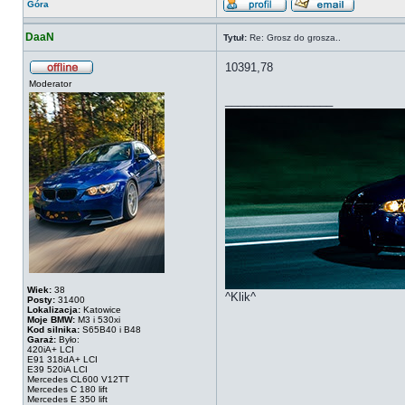
Góra
DaaN
Tytuł:
Re: Grosz do grosza..
10391,78
Moderator
_________________
Wiek:
38
^Klik^
Posty:
31400
Lokalizacja:
Katowice
Moje BMW:
M3 i 530xi
Kod silnika:
S65B40 i B48
Garaż:
Było:
420iA+ LCI
E91 318dA+ LCI
E39 520iA LCI
Mercedes CL600 V12TT
Mercedes C 180 lift
Mercedes E 350 lift