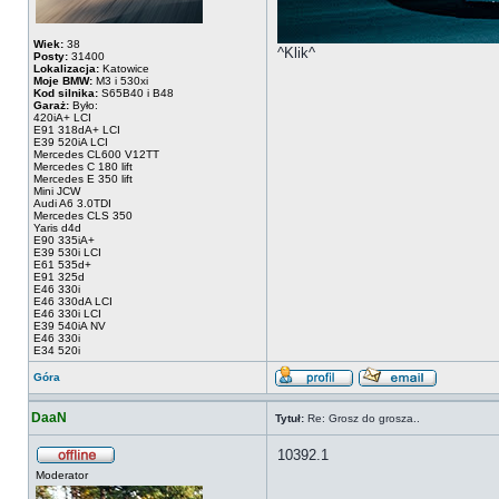
Wiek:
38
^Klik^
Posty:
31400
Lokalizacja:
Katowice
Moje BMW:
M3 i 530xi
Kod silnika:
S65B40 i B48
Garaż:
Było:
420iA+ LCI
E91 318dA+ LCI
E39 520iA LCI
Mercedes CL600 V12TT
Mercedes C 180 lift
Mercedes E 350 lift
Mini JCW
Audi A6 3.0TDI
Mercedes CLS 350
Yaris d4d
E90 335iA+
E39 530i LCI
E61 535d+
E91 325d
E46 330i
E46 330dA LCI
E46 330i LCI
E39 540iA NV
E46 330i
E34 520i
Góra
DaaN
Tytuł:
Re: Grosz do grosza..
10392.1
Moderator
_________________