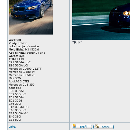
Wiek:
38
^Klik^
Posty:
31400
Lokalizacja:
Katowice
Moje BMW:
M3 i 530xi
Kod silnika:
S65B40 i B48
Garaż:
Było:
420iA+ LCI
E91 318dA+ LCI
E39 520iA LCI
Mercedes CL600 V12TT
Mercedes C 180 lift
Mercedes E 350 lift
Mini JCW
Audi A6 3.0TDI
Mercedes CLS 350
Yaris d4d
E90 335iA+
E39 530i LCI
E61 535d+
E91 325d
E46 330i
E46 330dA LCI
E46 330i LCI
E39 540iA NV
E46 330i
E34 520i
Góra