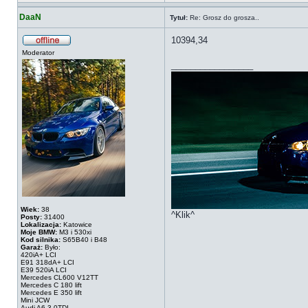
DaaN
Tytuł:
Re: Grosz do grosza..
10394,34
Moderator
_________________
Wiek:
38
^Klik^
Posty:
31400
Lokalizacja:
Katowice
Moje BMW:
M3 i 530xi
Kod silnika:
S65B40 i B48
Garaż:
Było:
420iA+ LCI
E91 318dA+ LCI
E39 520iA LCI
Mercedes CL600 V12TT
Mercedes C 180 lift
Mercedes E 350 lift
Mini JCW
Audi A6 3.0TDI