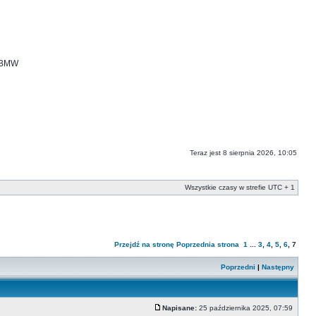
i BMW
Teraz jest 8 sierpnia 2026, 10:05
Wszystkie czasy w strefie UTC + 1
Przejdź na stronę
Poprzednia strona
1
...
3
,
4
,
5
,
6
,
7
Poprzedni
|
Następny
Napisane:
25 października 2025, 07:59