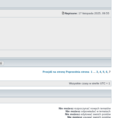
Napisane:
17 listopada 2025, 09:55
Przejdź na stronę
Poprzednia strona
1
...
3
,
4
,
5
,
6
,
7
Wszystkie czasy w strefie UTC + 1
Nie możesz
rozpoczynać nowych tematów
Nie możesz
odpowiadać w tematach
Nie możesz
edytować swoich postów
Nie możesz
usuwać swoich postów