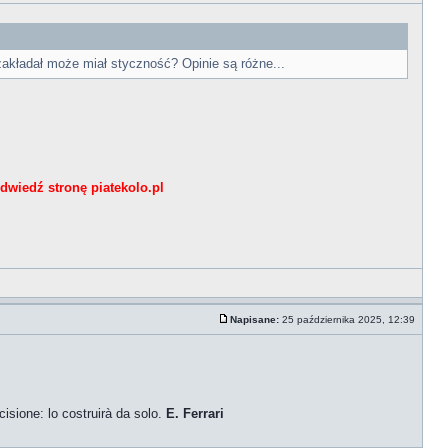
zakładał może miał styczność? Opinie są różne...
dwiedź stronę piatekolo.pl
Napisane:
25 października 2025, 12:39
isione: lo costruirà da solo.
E.
Ferrari