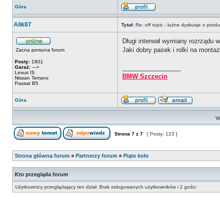
Góra
Alik87
Tytuł:
Re: off topic - luźne dyskusje o prod
Długi interwał wymiany rozrządu w
Jaki dobry pasek i rolki na monta
Zacna persona forum
Posty:
1901
_________________
Garaż:
--->
Lexus IS
BMW Szczecin
Nissan Terrano
Passat B5
Góra
Wy
Strona
7
z
7
[ Posty: 123 ]
Strona główna forum
»
Partnerzy forum
»
Piąte koło
Kto przegląda forum
Użytkownicy przeglądający ten dział: Brak zalogowanych użytkowników i 2 gości