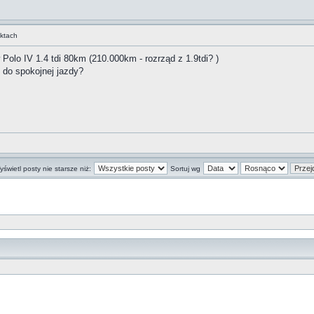
uktach
 Polo IV 1.4 tdi 80km (210.000km - rozrząd z 1.9tdi? )
ż do spokojnej jazdy?
świetl posty nie starsze niż:
Sortuj wg