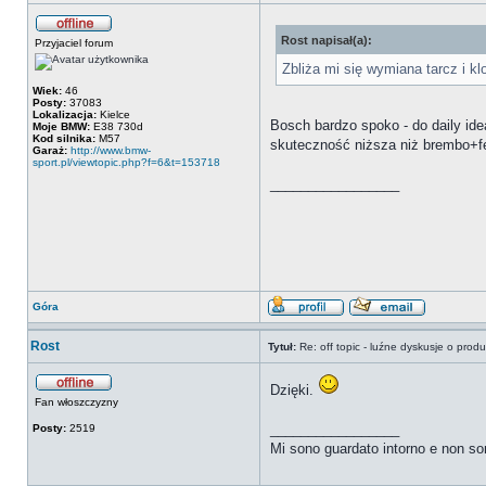
Rost napisał(a):
Przyjaciel forum
Zbliża mi się wymiana tarcz i k
Wiek:
46
Posty:
37083
Lokalizacja:
Kielce
Bosch bardzo spoko - do daily ide
Moje BMW:
E38 730d
Kod silnika:
M57
skuteczność niższa niż brembo+fe
Garaż:
http://www.bmw-
sport.pl/viewtopic.php?f=6&t=153718
_________________
Góra
Rost
Tytuł:
Re: off topic - luźne dyskusje o prod
Dzięki.
Fan włoszczyzny
_________________
Posty:
2519
Mi sono guardato intorno e non son