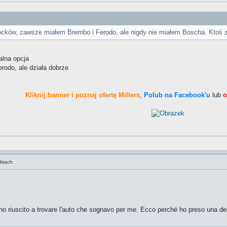
locków, zawsze miałem Brembo i Ferodo, ale nigdy nie miałem Boscha. Ktoś 
alna opcja
rodo, ale działa dobrze
Kliknij banner i poznaj ofertę Millers
,
Polub na Facebook'u
lub
o
uktach
o riuscito a trovare l'auto che sognavo per me. Ecco perché ho preso una dec