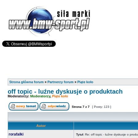
Strona główna forum
»
Partnerzy forum
»
Piąte koło
off topic - luźne dyskusje o produktach
Moderatorzy:
Moderatorzy
,
Piąte koło
Strona
7
z
7
[ Posty: 123 ]
Autor
rorafalki
Tytuł:
Re: off topic - luźne dyskusje o prod