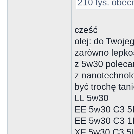
210 tys. obecn
cześć
olej: do Twoje
zarówno lepko
z 5w30 poleca
z nanotechnol
być trochę tani
LL 5w30
EE 5w30 C3 5L
EE 5w30 C3 1L
XF 5w30 C3 5L