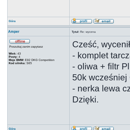
Góra
Amper
Tytuł:
Re: wycena
Cześć, wyceni
Poszukaj zanim zapytasz
- komplet tarc
Wiek:
43
Posty:
4
Moje BMW:
E92 DKG Competition
Kod silnika:
S65
- oliwa + filtr
50k wcześniej 
- nerka lewa c
Dzięki.
Góra