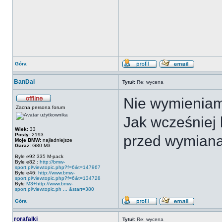
Góra
BanDai
Tytuł:
Re: wycena
Nie wymieniam 
Zacna persona forum
Jak wcześniej 
Wiek:
33
Posty:
2193
przed wymiana
Moje BMW:
najładniejsze
Garaż:
G80 M3
Byle e92 335 M-pack
Byle e82 :
http://bmw-
sport.pl/viewtopic.php?f=6&t=147967
Byłe e46:
http://www.bmw-
sport.pl/viewtopic.php?f=6&t=134728
Byłe
M3+http://www.bmw-
sport.pl/viewtopic.ph ... &start=380
Góra
rorafalki
Tytuł:
Re: wycena