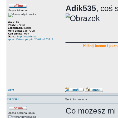
Adik535
, coś 
Przyjaciel forum
Wiek:
46
Posty:
37083
Lokalizacja:
Kielce
Moje BMW:
E38 730d
Kod silnika:
M57
___________
Garaż:
http://www.bmw-
sport.pl/viewtopic.php?f=6&t=153718
Kliknij banner i pozna
Góra
BanDai
Tytuł:
Re: wycena
Co mozesz mi p
Zacna persona forum