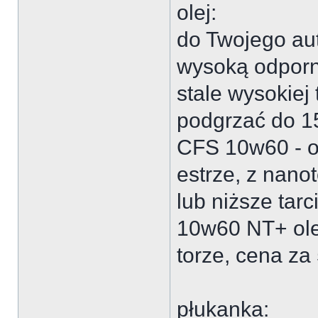
olej:
do Twojego au
wysoką odporn
stale wysokiej
podgrzać do 1
CFS 10w60 - o
estrze, z nano
lub niższe tar
10w60 NT+ ole
torze, cena za
płukanka: