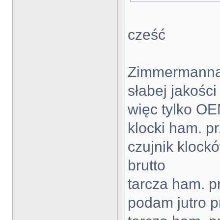
cześć
Zimmermanna 
słabej jakośc
więc tylko OE
klocki ham. p
czujnik kloc
brutto
tarcza ham. 
podam jutro p