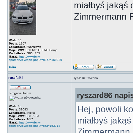
miałbyś jakąś 
Zimmermann Fo
Wiek:
40
Posty:
1797
Lokalizacja:
Warszawa
Moje BMW:
E60 M5; F80 M3 Comp
Kod silnika:
S85, S55
Garaż:
http://www.bmw-
sport.pl/viewtopic.php?f=89&t=169226
Góra
rorafalki
Tytuł:
Re: wycena
ryszard86 napis
Przyjaciel forum
Hej, powoli k
Wiek:
46
Posty:
37083
Lokalizacja:
Kielce
Moje BMW:
E38 730d
miałbyś jakąś
Kod silnika:
M57
Garaż:
http://www.bmw-
sport.pl/viewtopic.php?f=6&t=153718
Zimmermann F