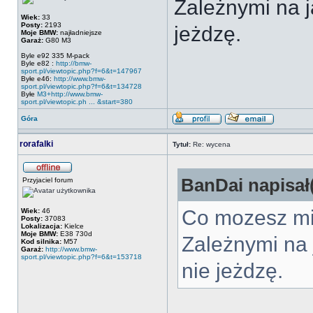
Zależnymi na j
Wiek:
33
Posty:
2193
jeżdzę.
Moje BMW:
najładniejsze
Garaż:
G80 M3
Byle e92 335 M-pack
Byle e82 :
http://bmw-
sport.pl/viewtopic.php?f=6&t=147967
Byłe e46:
http://www.bmw-
sport.pl/viewtopic.php?f=6&t=134728
Byłe
M3+http://www.bmw-
sport.pl/viewtopic.ph ... &start=380
Góra
rorafalki
Tytuł:
Re: wycena
BanDai napisał(
Przyjaciel forum
Co mozesz mi 
Wiek:
46
Posty:
37083
Lokalizacja:
Kielce
Moje BMW:
E38 730d
Zależnymi na 
Kod silnika:
M57
Garaż:
http://www.bmw-
sport.pl/viewtopic.php?f=6&t=153718
nie jeżdzę.