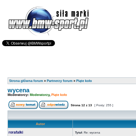
Strona główna forum
»
Partnerzy forum
»
Piąte koło
wycena
Moderatorzy:
Moderatorzy
,
Piąte koło
Strona
12
z
13
[ Posty: 255 ]
Autor
rorafalki
Tytuł:
Re: wycena