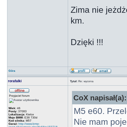
Zima nie jeżdż
km.
Dzięki !!!
Góra
rorafalki
Tytuł:
Re: wycena
CoX napisał(a):
Przyjaciel forum
M5 e60. Przel
Wiek:
46
Posty:
37083
Lokalizacja:
Kielce
Moje BMW:
E38 730d
Nie mam pojeci
Kod silnika:
M57
Garaż:
http://www.bmw-
sport.pl/viewtopic.php?f=6&t=153718