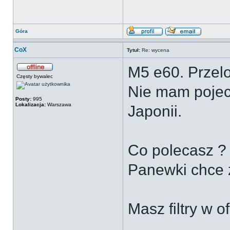
Góra
CoX
Tytuł:
Re: wycena
M5 e60. Przelo
Częsty bywalec
Nie mam pojecia
Posty:
995
Lokalizacja:
Warszawa
Japonii.
Co polecasz ?
Panewki chce 
Masz filtry w o