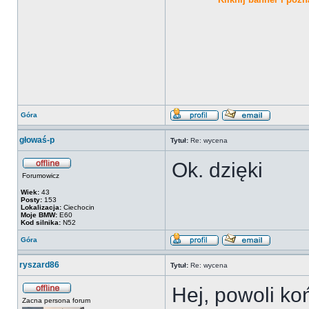
Góra
głowaś-p
Tytuł:
Re: wycena
Ok. dzięki
Forumowicz
Wiek:
43
Posty:
153
Lokalizacja:
Ciechocin
Moje BMW:
E60
Kod silnika:
N52
Góra
ryszard86
Tytuł:
Re: wycena
Hej, powoli ko
Zacna persona forum