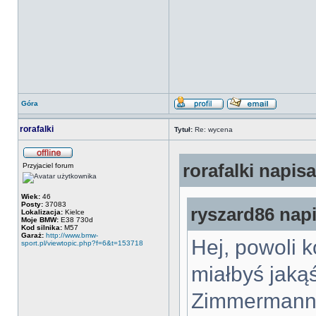
Góra
rorafalki
Tytuł:
Re: wycena
rorafalki napisa
Przyjaciel forum
Wiek:
46
Posty:
37083
ryszard86 napi
Lokalizacja:
Kielce
Moje BMW:
E38 730d
Kod silnika:
M57
Garaż:
http://www.bmw-
Hej, powoli 
sport.pl/viewtopic.php?f=6&t=153718
miałbyś jaką
Zimmermann 