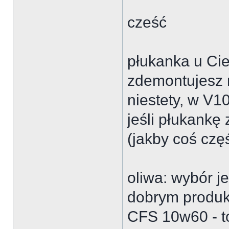
cześć
płukanka u Cie
zdemontujesz 
niestety, w V10
jeśli płukank
(jakby coś cz
oliwa: wybór j
dobrym produ
CFS 10w60 - t