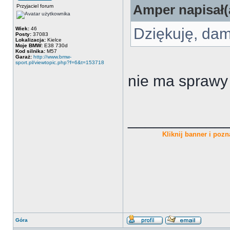
Amper napisał(
Przyjaciel forum
Dziękuję, dam
Wiek:
46
Posty:
37083
Lokalizacja:
Kielce
Moje BMW:
E38 730d
Kod silnika:
M57
Garaż:
http://www.bmw-
sport.pl/viewtopic.php?f=6&t=153718
nie ma spraw
___________
Kliknij banner i pozna
Góra