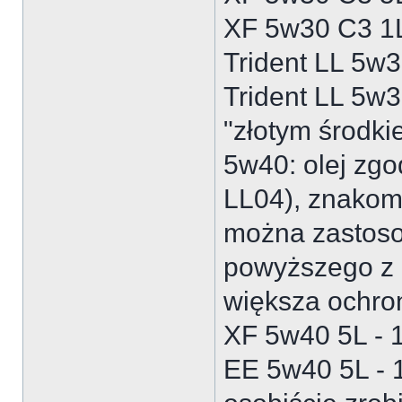
XF 5w30 C3 1L
Trident LL 5w3
Trident LL 5w3
"złotym środk
5w40: olej zg
LL04), znakom
można zastoso
powyższego z n
większa ochro
XF 5w40 5L - 1
EE 5w40 5L - 