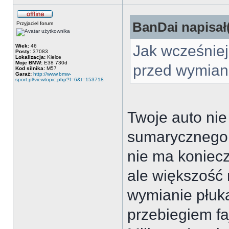
BanDai napisał(
Przyjaciel forum
Jak wcześniej
Wiek:
46
Posty:
37083
Lokalizacja:
Kielce
Moje BMW:
E38 730d
przed wymiana
Kod silnika:
M57
Garaż:
http://www.bmw-
sport.pl/viewtopic.php?f=6&t=153718
Twoje auto ni
sumarycznego, 
nie ma koniec
ale większość 
wymianie płuk
przebiegiem faj