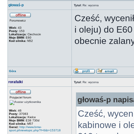
głowaś-p
Tytuł:
Re: wycena
Cześć, wycenił 
Forumowicz
i oleju) do E6
Wiek:
43
Posty:
153
Lokalizacja:
Ciechocin
Moje BMW:
E60
obecnie zalany
Kod silnika:
N52
Góra
rorafalki
Tytuł:
Re: wycena
głowaś-p napisa
Przyjaciel forum
Cześć, wycenił 
Wiek:
46
Posty:
37083
Lokalizacja:
Kielce
Moje BMW:
E38 730d
kabinowe i ol
Kod silnika:
M57
Garaż:
http://www.bmw-
sport.pl/viewtopic.php?f=6&t=153718