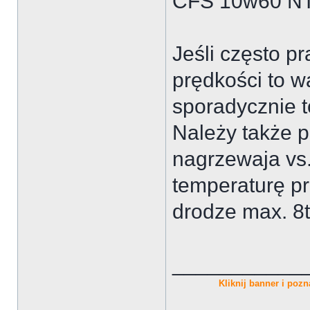
CFS 10w60 NT+
Jeśli często p
prędkości to w
sporadycznie 
Należy także pa
nagrzewaja vs.
temperaturę pra
drodze max. 8t
___________
Kliknij banner i pozna