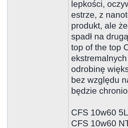
lepkości, oczy
estrze, z nano
produkt, ale że
spadł na drugą
top of the top
ekstremalnych 
odrobinę więk
bez względu na 
będzie chroni
CFS 10w60 5L 
CFS 10w60 NT