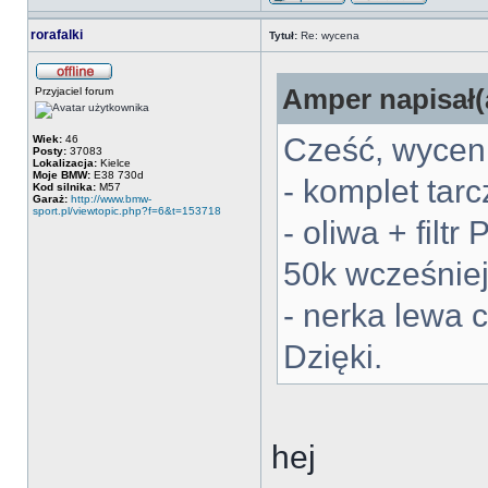
rorafalki
Tytuł:
Re: wycena
Amper napisał(
Przyjaciel forum
Cześć, wycen
Wiek:
46
Posty:
37083
Lokalizacja:
Kielce
Moje BMW:
E38 730d
- komplet tarc
Kod silnika:
M57
Garaż:
http://www.bmw-
sport.pl/viewtopic.php?f=6&t=153718
- oliwa + filt
50k wcześniej
- nerka lewa 
Dzięki.
hej