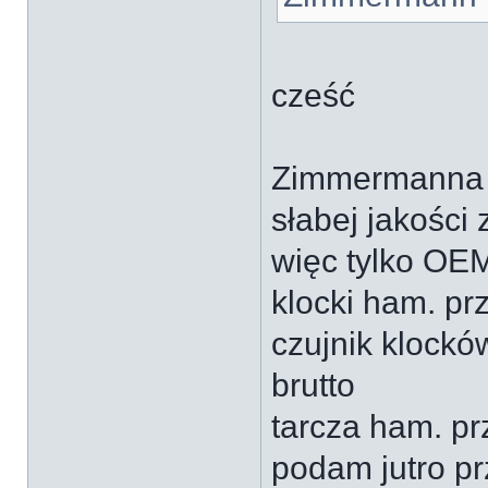
cześć
Zimmermanna c
słabej jakości
więc tylko OE
klocki ham. pr
czujnik klock
brutto
tarcza ham. p
podam jutro p