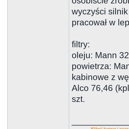
osobiście zrobi
wyczyści silni
pracował w lep
filtry:
oleju: Mann 32
powietrza: Ma
kabinowe z wę
Alco 76,46 (kp
szt.
___________
Kliknij banner i pozna