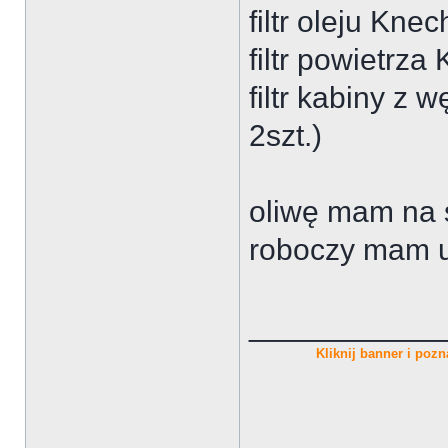
filtr oleju Knec
filtr powietrz
filtr kabiny z 
2szt.)
oliwę mam na s
roboczy mam u
___________
Kliknij banner i pozna