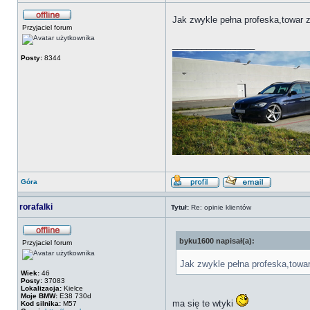
Jak zwykle pełna profeska,towar z
Przyjaciel forum
_________________
Posty:
8344
Góra
rorafalki
Tytuł:
Re: opinie klientów
byku1600 napisał(a):
Przyjaciel forum
Jak zwykle pełna profeska,towar
Wiek:
46
Posty:
37083
Lokalizacja:
Kielce
Moje BMW:
E38 730d
ma się te wtyki
Kod silnika:
M57