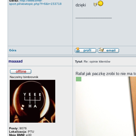
Garaż:
http://www.bmw-
sport.pl/viewtopic.php?f=6&t=153718
dzięki
_________________
Góra
maaaad
Tytuł:
Re: opinie klientów
Rafał jak paczkę zrobi to nie ma 
Naczelny bimbrovnik
Posty:
9076
Lokalizacja:
PTU
Moje BMW:
e30