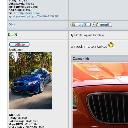
Posty:
37083
Lokalizacja:
Kielce
Moje BMW:
E38 730d
Kod silnika:
M57
Garaż:
http://www.bmw-
sport.pl/viewtopic.php?f=6&t=153718
Góra
DaaN
Tytuł:
Re: opinie klientów
a niech ma ten kelkot
Moderator
Załączniki:
Wiek:
38
Posty:
31400
Lokalizacja:
Katowice
Moje BMW:
M3 i 530xi
Kod silnika:
S65B40 i B48