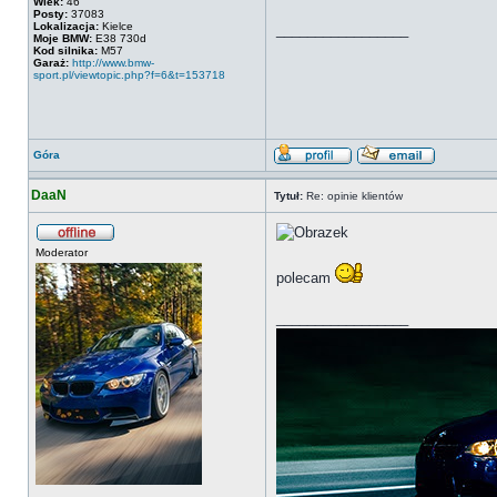
Wiek:
46
Posty:
37083
Lokalizacja:
Kielce
_________________
Moje BMW:
E38 730d
Kod silnika:
M57
Garaż:
http://www.bmw-
sport.pl/viewtopic.php?f=6&t=153718
Góra
DaaN
Tytuł:
Re: opinie klientów
Moderator
polecam
_________________