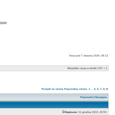
i BMW
Teraz jest 7 sierpnia 2026, 09:13
Wszystkie czasy w strefie UTC + 1
Przejdź na stronę
Poprzednia strona
1
...
5
,
6
,
7
,
8
,
9
Poprzedni
|
Następny
Napisane:
11 grudnia 2019, 20:53