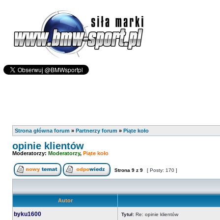
Strona główna forum
»
Partnerzy forum
»
Piąte koło
opinie klientów
Moderatorzy:
Moderatorzy
,
Piąte koło
Strona
9
z
9
[ Posty: 170 ]
Autor
byku1600
Tytuł:
Re: opinie klientów