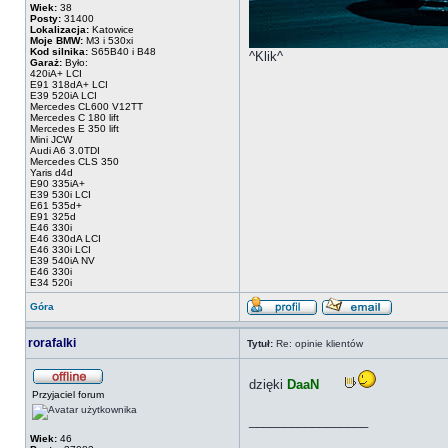
Wiek:
38
Posty:
31400
Lokalizacja:
Katowice
Moje BMW:
M3 i 530xi
Kod silnika:
S65B40 i B48
^Klik^
Garaż:
Było:
420iA+ LCI
E91 318dA+ LCI
E39 520iA LCI
Mercedes CL600 V12TT
Mercedes C 180 lift
Mercedes E 350 lift
Mini JCW
Audi A6 3.0TDI
Mercedes CLS 350
Yaris d4d
E90 335iA+
E39 530i LCI
E61 535d+
E91 325d
E46 330i
E46 330dA LCI
E46 330i LCI
E39 540iA NV
E46 330i
E34 520i
Góra
rorafalki
Tytuł:
Re: opinie klientów
dzięki
DaaN
Przyjaciel forum
_________________
Wiek:
46