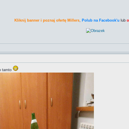
Kliknij banner i poznaj ofertę Millers
,
Polub na Facebook'u
lub
o
to tamto