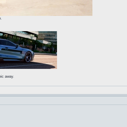
e.
nic away.