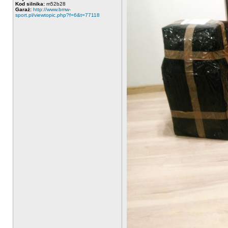
Kod silnika:
m52b28
Garaż:
http://www.bmw-
sport.pl/viewtopic.php?f=6&t=77118