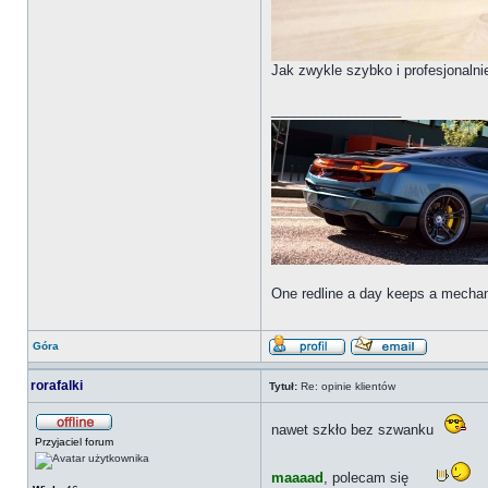
Jak zwykle szybko i profesjonalni
_________________
One redline a day keeps a mecha
Góra
rorafalki
Tytuł:
Re: opinie klientów
nawet szkło bez szwanku
Przyjaciel forum
maaaad
, polecam się