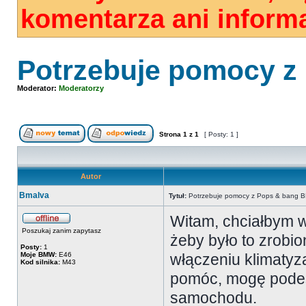
komentarza ani informa
Potrzebuje pomocy 
Moderator:
Moderatorzy
Strona
1
z
1
[ Posty: 1 ]
Autor
Bmalva
Tytuł:
Potrzebuje pomocy z Pops & bang 
Witam, chciałbym 
Poszukaj zanim zapytasz
żeby było to zrobio
Posty:
1
Moje BMW:
E46
włączeniu klimatyza
Kod silnika:
M43
pomóc, mogę podes
samochodu.