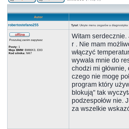
Autor
robertostefano255
Tytuł:
Ukryte menu zegarów a diagnostyk
Witam serdecznie.
Poszukaj zanim zapytasz
r . Nie mam możliw
Posty:
1
Moje BMW:
BMWX3, E83
włączyć temperatur
Kod silnika:
M47
wywala mnie do res
chodzi mi głównie, 
czego nie mogę poł
program który uży
blokują" tak wyczyt
podzespołów nie. J
za wszelkie wskaz