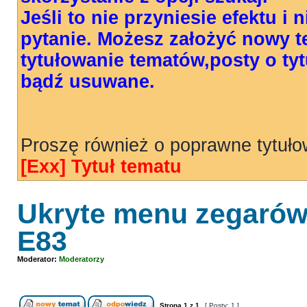
Jeśli to nie przyniesie efektu i
pytanie. Możesz założyć nowy 
tytułowanie tematów,posty o t
bądź usuwane.
Proszę również o poprawne tytuł
[Exx] Tytuł tematu
Ukryte menu zegaró
E83
Moderator:
Moderatorzy
Strona
1
z
1
[ Posty: 1 ]