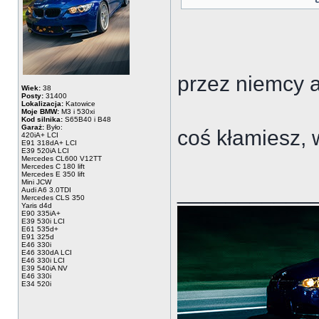
przez niemcy 
Wiek:
38
Posty:
31400
Lokalizacja:
Katowice
Moje BMW:
M3 i 530xi
Kod silnika:
S65B40 i B48
Garaż:
Było:
coś kłamiesz, 
420iA+ LCI
E91 318dA+ LCI
E39 520iA LCI
Mercedes CL600 V12TT
Mercedes C 180 lift
Mercedes E 350 lift
Mini JCW
___________
Audi A6 3.0TDI
Mercedes CLS 350
Yaris d4d
E90 335iA+
E39 530i LCI
E61 535d+
E91 325d
E46 330i
E46 330dA LCI
E46 330i LCI
E39 540iA NV
E46 330i
E34 520i