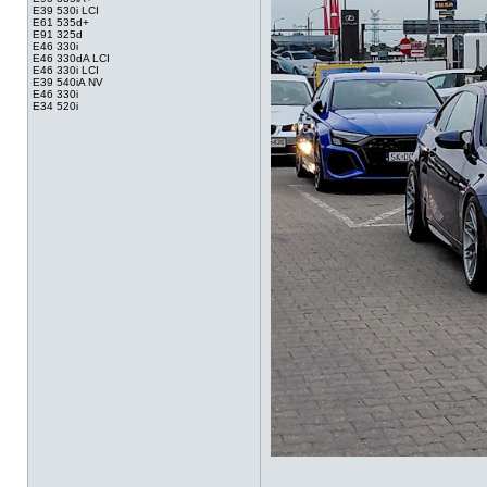
E39 530i LCI
E61 535d+
E91 325d
E46 330i
E46 330dA LCI
E46 330i LCI
E39 540iA NV
E46 330i
E34 520i