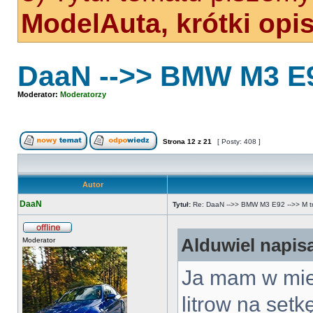
ModelAuta, krótki opi
DaaN -->> BMW M3 E92
Moderator:
Moderatorzy
Strona
12
z
21
[ Posty: 408 ]
Autor
DaaN
Tytuł:
Re: DaaN -->> BMW M3 E92 -->> M tri
Alduwiel napisa
Moderator
Ja mam w mieś
litrow na setk