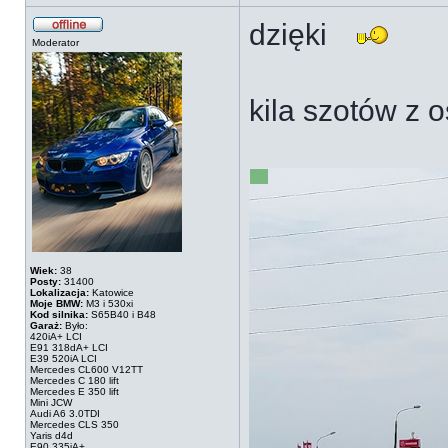
dzięki
Moderator
kila szotów z 
Wiek:
38
Posty:
31400
Lokalizacja:
Katowice
Moje BMW:
M3 i 530xi
Kod silnika:
S65B40 i B48
Garaż:
Było:
420iA+ LCI
E91 318dA+ LCI
E39 520iA LCI
Mercedes CL600 V12TT
Mercedes C 180 lift
Mercedes E 350 lift
Mini JCW
Audi A6 3.0TDI
Mercedes CLS 350
Yaris d4d
E90 335iA+