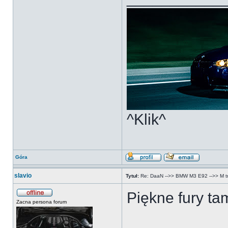
^Klik^
Góra
slavio
Tytuł:
Re: DaaN -->> BMW M3 E92 -->> M tri
Piękne fury t
Zacna persona forum