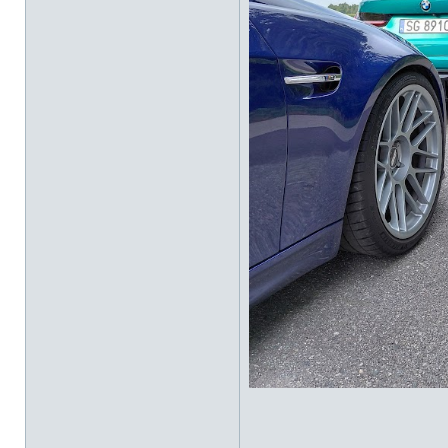
___________