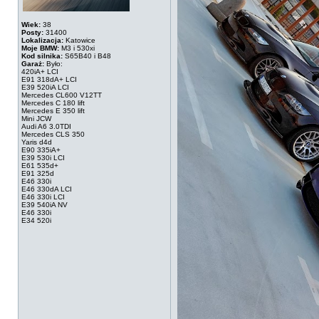
Wiek:
38
Posty:
31400
Lokalizacja:
Katowice
Moje BMW:
M3 i 530xi
Kod silnika:
S65B40 i B48
Garaż:
Było:
420iA+ LCI
E91 318dA+ LCI
E39 520iA LCI
Mercedes CL600 V12TT
Mercedes C 180 lift
Mercedes E 350 lift
Mini JCW
Audi A6 3.0TDI
Mercedes CLS 350
Yaris d4d
E90 335iA+
E39 530i LCI
E61 535d+
E91 325d
E46 330i
E46 330dA LCI
E46 330i LCI
E39 540iA NV
E46 330i
E34 520i