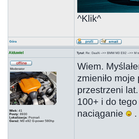
^Klik^
Góra
Alduwiel
Tytuł:
Re: DaaN -->> BMW M3 E92 -->> M tri
Wiem. Myślałem
Moderator
zmieniło moje 
przestrzeni lat
100+ i do tego
naciąganie
.
Wiek:
41
Posty:
8930
Lokalizacja:
Poznań
Garaż:
M3 e92 G-power 580hp