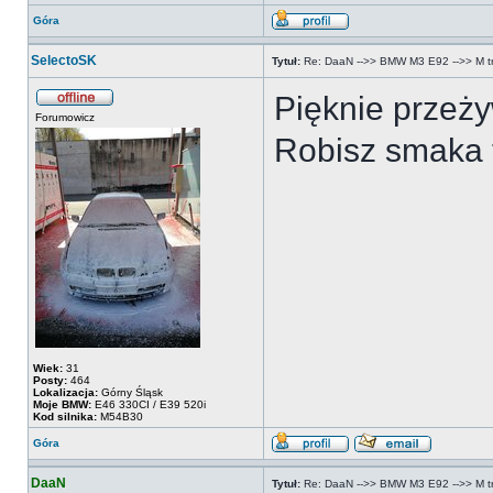
Góra
SelectoSK
Tytuł:
Re: DaaN -->> BMW M3 E92 -->> M tri
Pięknie przeży
Forumowicz
Robisz smaka 
Wiek:
31
Posty:
464
Lokalizacja:
Górny Śląsk
Moje BMW:
E46 330CI / E39 520i
Kod silnika:
M54B30
Góra
DaaN
Tytuł:
Re: DaaN -->> BMW M3 E92 -->> M tri