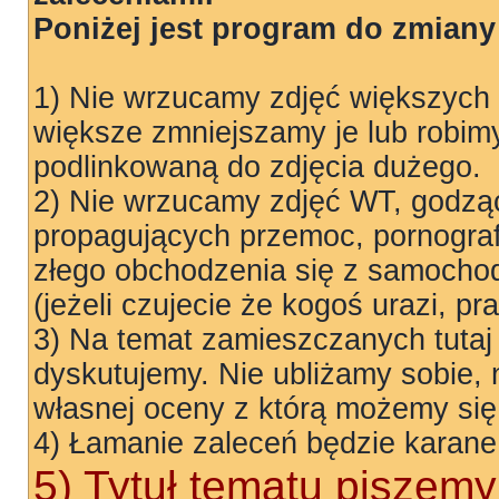
Poniżej jest program do zmiany 
1) Nie wrzucamy zdjęć większych
większe zmniejszamy je lub robim
podlinkowaną do zdjęcia dużego.
2) Nie wrzucamy zdjęć WT, godząc
propagujących przemoc, pornograf
złego obchodzenia się z samocho
(jeżeli czujecie że kogoś urazi, p
3) Na temat zamieszczanych tutaj
dyskutujemy. Nie ubliżamy sobie,
własnej oceny z którą możemy się
4) Łamanie zaleceń będzie karane
5) Tytuł tematu piszemy