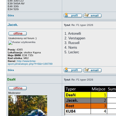
E46 330i LCI
E39 540iA NV
E46 330i
E34 520i
Góra
.Jacek.
Tytuł:
Re: F1 typer 2026
1. Antonelli
2. Verstappen
Uzależniony od forum :)
3. Russell
4. Norris
Posty:
4365
5. Leclerc
Lokalizacja:
okolice Kępna
Moje BMW:
E38 735i
Kod silnika:
M62
Garaż:
http://www.bmw-
sport.pl/viewtopic.php?f=6&t=166789
Góra
DaaN
Tytuł:
Re: F1 typer 2026
Moderator