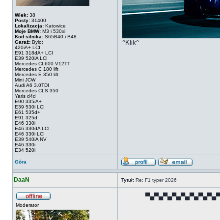
Wiek:
38
Posty:
31400
Lokalizacja:
Katowice
Moje BMW:
M3 i 530xi
Kod silnika:
S65B40 i B48
^Klik^
Garaż:
Było:
420iA+ LCI
E91 318dA+ LCI
E39 520iA LCI
Mercedes CL600 V12TT
Mercedes C 180 lift
Mercedes E 350 lift
Mini JCW
Audi A6 3.0TDI
Mercedes CLS 350
Yaris d4d
E90 335iA+
E39 530i LCI
E61 535d+
E91 325d
E46 330i
E46 330dA LCI
E46 330i LCI
E39 540iA NV
E46 330i
E34 520i
Góra
DaaN
Tytuł:
Re: F1 typer 2026
▀▄▀▄▀▄▀▄▀▄▀▄▀▄▀▄
Moderator