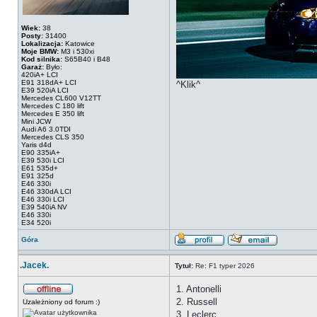
Wiek:
38
Posty:
31400
Lokalizacja:
Katowice
Moje BMW:
M3 i 530xi
Kod silnika:
S65B40 i B48
Garaż:
Było:
420iA+ LCI
E91 318dA+ LCI
^Klik^
E39 520iA LCI
Mercedes CL600 V12TT
Mercedes C 180 lift
Mercedes E 350 lift
Mini JCW
Audi A6 3.0TDI
Mercedes CLS 350
Yaris d4d
E90 335iA+
E39 530i LCI
E61 535d+
E91 325d
E46 330i
E46 330dA LCI
E46 330i LCI
E39 540iA NV
E46 330i
E34 520i
Góra
.Jacek.
Tytuł:
Re: F1 typer 2026
1. Antonelli
2. Russell
Uzależniony od forum :)
3. Leclerc