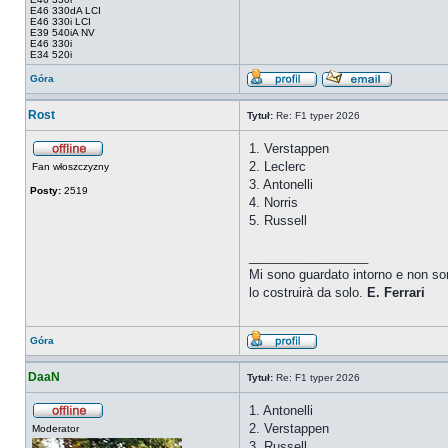
E46 330dA LCI
E46 330i LCI
E39 540iA NV
E46 330i
E34 520i
Góra
Rost
Tytuł:
Re: F1 typer 2026
1. Verstappen
2. Leclerc
Fan włoszczyzny
3. Antonelli
Posty:
2519
4. Norris
5. Russell
_________________
Mi sono guardato intorno e non so
lo costruirà da solo.
E.
Ferrari
Góra
DaaN
Tytuł:
Re: F1 typer 2026
1. Antonelli
2. Verstappen
Moderator
3. Russell