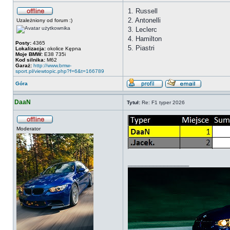
1. Russell
2. Antonelli
Uzależniony od forum :)
3. Leclerc
4. Hamilton
Posty:
4365
5. Piastri
Lokalizacja:
okolice Kępna
Moje BMW:
E38 735i
Kod silnika:
M62
Garaż:
http://www.bmw-
sport.pl/viewtopic.php?f=6&t=166789
Góra
DaaN
Tytuł:
Re: F1 typer 2026
Moderator
_________________