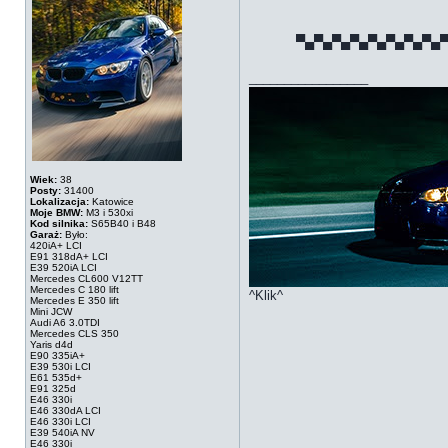
▀▄▀▄▀▄▀▄▀▄▀▄▀▄▀▄
_________________
Wiek:
38
Posty:
31400
Lokalizacja:
Katowice
Moje BMW:
M3 i 530xi
Kod silnika:
S65B40 i B48
Garaż:
Było:
420iA+ LCI
E91 318dA+ LCI
E39 520iA LCI
Mercedes CL600 V12TT
Mercedes C 180 lift
^Klik^
Mercedes E 350 lift
Mini JCW
Audi A6 3.0TDI
Mercedes CLS 350
Yaris d4d
E90 335iA+
E39 530i LCI
E61 535d+
E91 325d
E46 330i
E46 330dA LCI
E46 330i LCI
E39 540iA NV
E46 330i