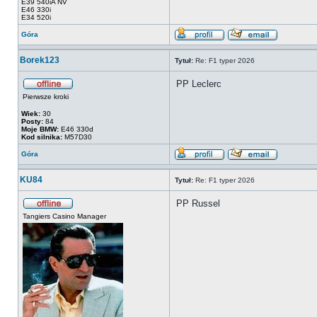
E39 540iA NV
E46 330i
E34 520i
Góra
Borek123
Tytuł:
Re: F1 typer 2026
PP Leclerc
Pierwsze kroki
Wiek:
30
Posty:
84
Moje BMW:
E46 330d
Kod silnika:
M57D30
Góra
KU84
Tytuł:
Re: F1 typer 2026
PP Russel
Tangiers Casino Manager