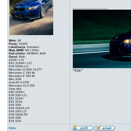
_________________
Wiek:
38
Posty:
31400
Lokalizacja:
Katowice
Moje BMW:
M3 i 530xi
Kod silnika:
S65B40 i B48
Garaż:
Było:
420iA+ LCI
E91 318dA+ LCI
E39 520iA LCI
Mercedes CL600 V12TT
^Klik^
Mercedes C 180 lift
Mercedes E 350 lift
Mini JCW
Audi A6 3.0TDI
Mercedes CLS 350
Yaris d4d
E90 335iA+
E39 530i LCI
E61 535d+
E91 325d
E46 330i
E46 330dA LCI
E46 330i LCI
E39 540iA NV
E46 330i
E34 520i
Góra