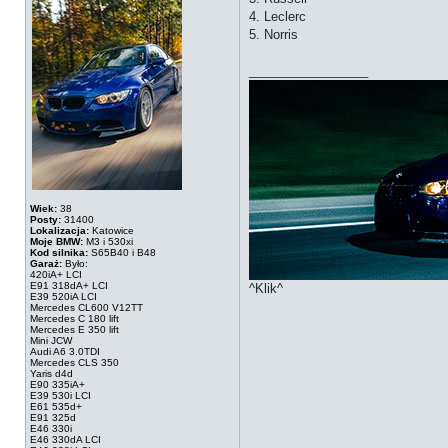
4. Leclerc
5. Norris
_________________
Wiek:
38
Posty:
31400
Lokalizacja:
Katowice
Moje BMW:
M3 i 530xi
Kod silnika:
S65B40 i B48
Garaż:
Było:
420iA+ LCI
E91 318dA+ LCI
^Klik^
E39 520iA LCI
Mercedes CL600 V12TT
Mercedes C 180 lift
Mercedes E 350 lift
Mini JCW
Audi A6 3.0TDI
Mercedes CLS 350
Yaris d4d
E90 335iA+
E39 530i LCI
E61 535d+
E91 325d
E46 330i
E46 330dA LCI