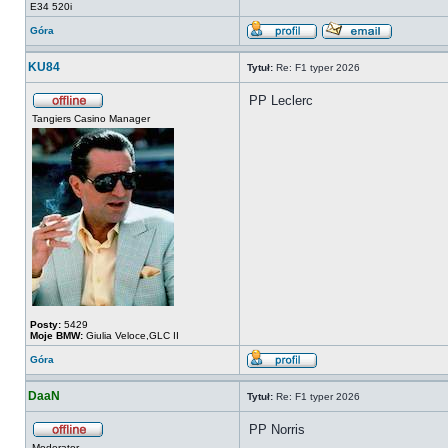
E34 520i
Góra
KU84
Tytuł:
Re: F1 typer 2026
PP Leclerc
Tangiers Casino Manager
Posty:
5429
Moje BMW:
Giulia Veloce,GLC II
Góra
DaaN
Tytuł:
Re: F1 typer 2026
PP Norris
Moderator