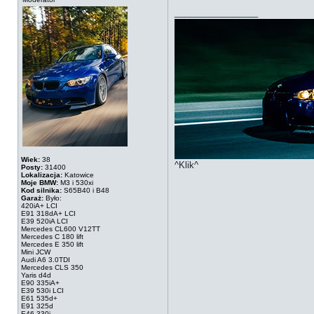
_________________
Wiek:
38
^Klik^
Posty:
31400
Lokalizacja:
Katowice
Moje BMW:
M3 i 530xi
Kod silnika:
S65B40 i B48
Garaż:
Było:
420iA+ LCI
E91 318dA+ LCI
E39 520iA LCI
Mercedes CL600 V12TT
Mercedes C 180 lift
Mercedes E 350 lift
Mini JCW
Audi A6 3.0TDI
Mercedes CLS 350
Yaris d4d
E90 335iA+
E39 530i LCI
E61 535d+
E91 325d
E46 330i