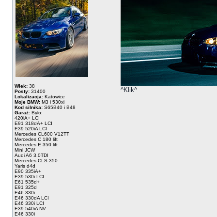
Wiek:
38
^Klik^
Posty:
31400
Lokalizacja:
Katowice
Moje BMW:
M3 i 530xi
Kod silnika:
S65B40 i B48
Garaż:
Było:
420iA+ LCI
E91 318dA+ LCI
E39 520iA LCI
Mercedes CL600 V12TT
Mercedes C 180 lift
Mercedes E 350 lift
Mini JCW
Audi A6 3.0TDI
Mercedes CLS 350
Yaris d4d
E90 335iA+
E39 530i LCI
E61 535d+
E91 325d
E46 330i
E46 330dA LCI
E46 330i LCI
E39 540iA NV
E46 330i