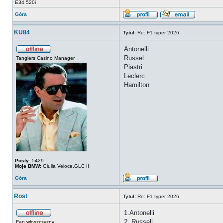
E34 520i
Góra
KU84
Tytuł:
Re: F1 typer 2026
Antonelli
Russel
Tangiers Casino Manager
Piastri
Leclerc
Hamilton
Posty:
5429
Moje BMW:
Giulia Veloce,GLC II
Góra
Rost
Tytuł:
Re: F1 typer 2026
1.Antonelli
2. Russell
Fan włoszczyzny