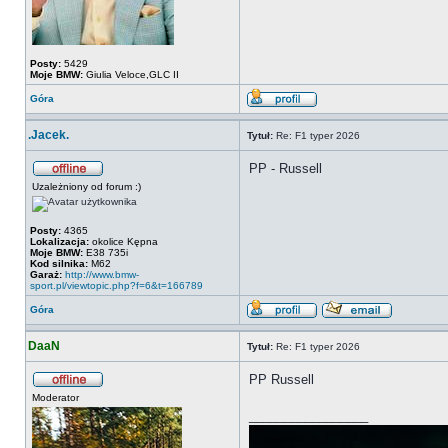
Posty:
5429
Moje BMW:
Giulia Veloce,GLC II
Góra
.Jacek.
Tytuł:
Re: F1 typer 2026
PP - Russell
Uzależniony od forum :)
Posty:
4365
Lokalizacja:
okolice Kępna
Moje BMW:
E38 735i
Kod silnika:
M62
Garaż:
http://www.bmw-
sport.pl/viewtopic.php?f=6&t=166789
Góra
DaaN
Tytuł:
Re: F1 typer 2026
PP Russell
Moderator
_________________