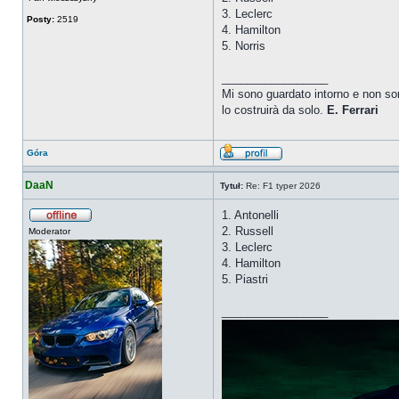
3. Leclerc
Posty:
2519
4. Hamilton
5. Norris
_________________
Mi sono guardato intorno e non so
lo costruirà da solo.
E.
Ferrari
Góra
DaaN
Tytuł:
Re: F1 typer 2026
1. Antonelli
2. Russell
Moderator
3. Leclerc
4. Hamilton
5. Piastri
_________________