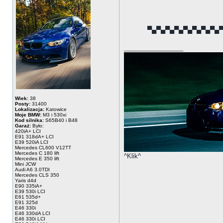
▀▄▀▄▀▄▀▄▀▄▀▄▀▄▀▄
_________________
Wiek:
38
Posty:
31400
Lokalizacja:
Katowice
Moje BMW:
M3 i 530xi
Kod silnika:
S65B40 i B48
Garaż:
Było:
420iA+ LCI
E91 318dA+ LCI
E39 520iA LCI
Mercedes CL600 V12TT
Mercedes C 180 lift
^Klik^
Mercedes E 350 lift
Mini JCW
Audi A6 3.0TDI
Mercedes CLS 350
Yaris d4d
E90 335iA+
E39 530i LCI
E61 535d+
E91 325d
E46 330i
E46 330dA LCI
E46 330i LCI