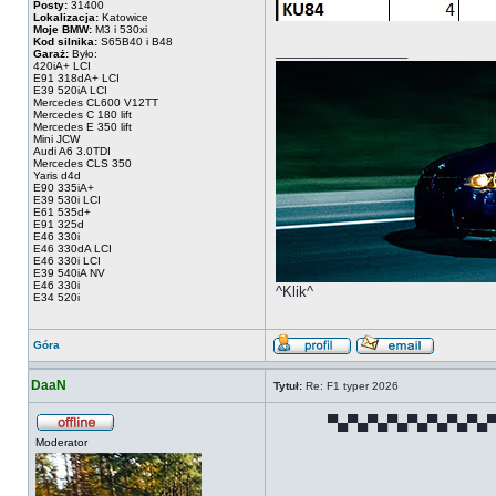
Posty:
31400
Lokalizacja:
Katowice
Moje BMW:
M3 i 530xi
Kod silnika:
S65B40 i B48
_________________
Garaż:
Było:
420iA+ LCI
E91 318dA+ LCI
E39 520iA LCI
Mercedes CL600 V12TT
Mercedes C 180 lift
Mercedes E 350 lift
Mini JCW
Audi A6 3.0TDI
Mercedes CLS 350
Yaris d4d
E90 335iA+
E39 530i LCI
E61 535d+
E91 325d
E46 330i
E46 330dA LCI
E46 330i LCI
E39 540iA NV
E46 330i
^Klik^
E34 520i
Góra
DaaN
Tytuł:
Re: F1 typer 2026
▀▄▀▄▀▄▀▄▀▄▀▄▀▄▀▄
Moderator