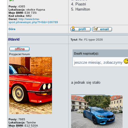
4. Piastri
Posty:
4365
5. Hamilton
Lokalizacja:
okolice Kępna
Moje BMW:
E38 735i
Kod silnika:
M62
Garaż:
http://www.bmw-
sport.pl/viewtopic.php?f=6&t=166789
Góra
///david
Tytuł:
Re: F1 typer 2026
DaaN napisał(a):
Przyjaciel forum
jeszcze miesiąc, zobaczymy
a jednak się stało
_________________
Posty:
7665
Lokalizacja:
Tarnów
Moje BMW:
E12 520A