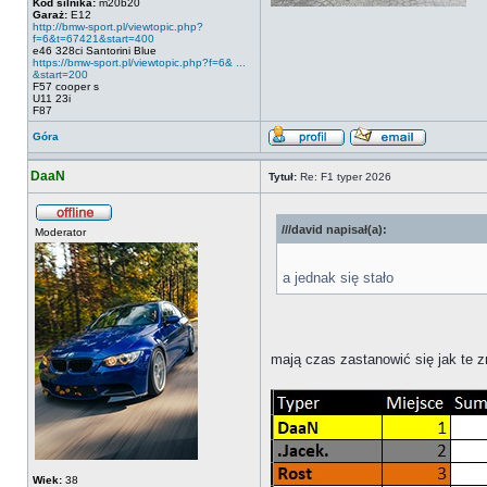
Kod silnika:
m20b20
Garaż:
E12
http://bmw-sport.pl/viewtopic.php?
f=6&t=67421&start=400
e46 328ci Santorini Blue
https://bmw-sport.pl/viewtopic.php?f=6& ...
&start=200
F57 cooper s
U11 23i
F87
Góra
DaaN
Tytuł:
Re: F1 typer 2026
///david napisał(a):
Moderator
a jednak się stało
mają czas zastanowić się jak te
Wiek:
38