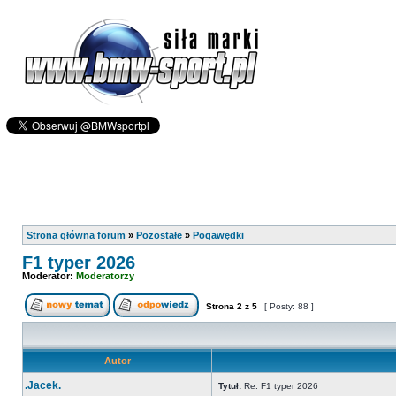
Strona główna forum
»
Pozostałe
»
Pogawędki
F1 typer 2026
Moderator:
Moderatorzy
Strona
2
z
5
[ Posty: 88 ]
Autor
.Jacek.
Tytuł:
Re: F1 typer 2026